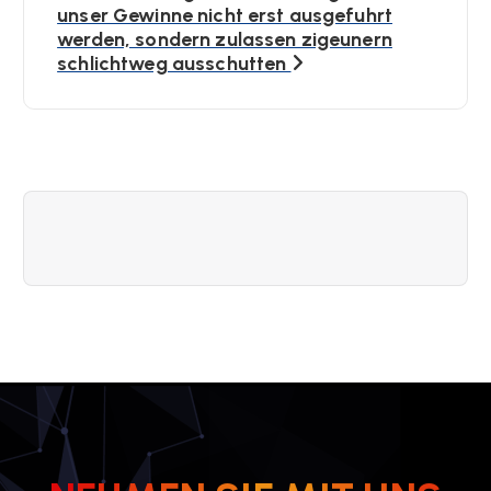
r
unser Gewinne nicht erst ausgefuhrt
werden, sondern zulassen zigeunern
a
schlichtweg ausschutten
g
s
n
a
v
i
g