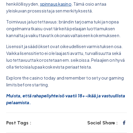
henkilöllisyyden,
spinnaus kasino
. Tämä osio antaa
yleiskuvan prosessista ja sen merkityksestä.
Toimivuus ja luotettavuus: brändin tarjoama tuki ja nopea
ongelmanratkaisu ovat tärkeitä pelaajan luottamuksen
kannalta ja vaikuttavat kokonaisvaltaiseen kokemukseen.
Lisenssit ja säädökset ovat oikeudellisen varmistuksen osa.
Vaikka lisenssitieto ei ole laajasti avattu, turvallisuutta sekä
luotettavuutta korostetaan em. seikoissa. Pelaajien on hyvä
olla tietoisia lupaa koskevista periaatteista.
Explore the casino today and remember to set your gaming
limits before starting.
Muista, että rahapeliyhteisö vaatii 18+-ikää ja vastuullista
pelaamista.
Post Tags :
Social Share :