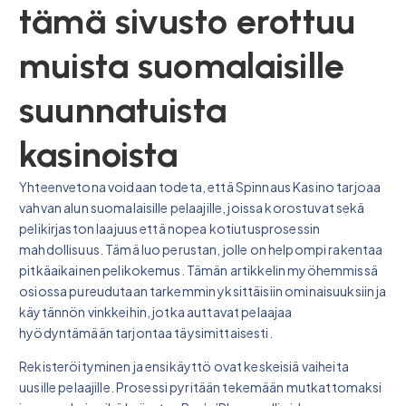
tämä sivusto erottuu
muista suomalaisille
suunnatuista
kasinoista
Yhteenvetona voidaan todeta, että Spinnaus Kasino tarjoaa
vahvan alun suomalaisille pelaajille, joissa korostuvat sekä
pelikirjaston laajuus että nopea kotiutusprosessin
mahdollisuus. Tämä luo perustan, jolle on helpompi rakentaa
pitkäaikainen pelikokemus. Tämän artikkelin myöhemmissä
osiossa pureudutaan tarkemmin yksittäisiin ominaisuuksiin ja
käytännön vinkkeihin, jotka auttavat pelaajaa
hyödyntämään tarjontaa täysimittaisesti.
Rekisteröityminen ja ensikäyttö ovat keskeisiä vaiheita
uusille pelaajille. Prosessi pyritään tekemään mutkattomaksi