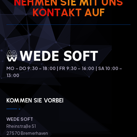
N
E
H
M
E
N
S
I
E
M
I
T
U
N
S
a
K
O
N
T
A
K
T
A
U
F
t
i
o
n
MO – DO 9:30 – 18:00 | FR 9:30 – 16:00 | SA 10:00 –
13:00
KOMMEN SIE VORBEI
WEDE SOFT
Rheinstraße 51
27570 Bremerhaven