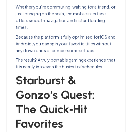
Whether you’re commuting, waiting for a friend, or
just lounging on the sofa, the mobile interface
offers smooth navigation and instant loading
times.
Because the platform is fully optimized for iOS and
Android, you can spin your favorite titles without
any downloads or cumbersome set‑ups.
The result? A truly portable gaming experience that
fits neatly into even the busiest of schedules.
Starburst &
Gonzo’s Quest:
The Quick‑Hit
Favorites