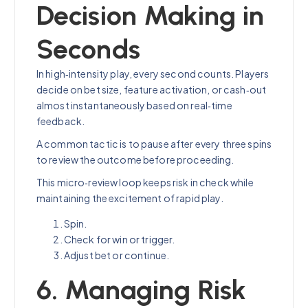
Decision Making in
Seconds
In high‑intensity play, every second counts. Players
decide on bet size, feature activation, or cash‑out
almost instantaneously based on real‑time
feedback.
A common tactic is to pause after every three spins
to review the outcome before proceeding.
This micro‑review loop keeps risk in check while
maintaining the excitement of rapid play.
Spin.
Check for win or trigger.
Adjust bet or continue.
6. Managing Risk