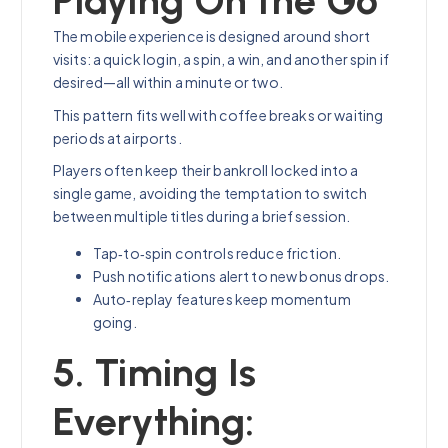
The mobile experience is designed around short
visits: a quick login, a spin, a win, and another spin if
desired—all within a minute or two.
This pattern fits well with coffee breaks or waiting
periods at airports.
Players often keep their bankroll locked into a
single game, avoiding the temptation to switch
between multiple titles during a brief session.
Tap‑to‑spin controls reduce friction.
Push notifications alert to new bonus drops.
Auto‑replay features keep momentum
going.
5. Timing Is
Everything: