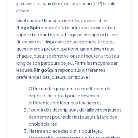
jeux avec les taux de retour au joueur (RTP) les plus
élevés.
Quel que soit leur approche, les joueurs chez
RingoSpin
peuvent s’attendre à un service et un
support de haut niveau. L’équipe du support client
du casino est disponible pour répondre à toutes
questions ou préoccupations, garantissant que
chaque joueur se sente valorisé et soutenu tout au
long de son parcours de jeu. Parmi les moyens par
lesquels
RingoSpin
répond aux différentes
préférences des joueurs, on trouve :
Offrir une large gamme de méthodes de
dépôt et de retrait pour convenir à
différentes préférences financières
Fournir des descriptions détaillées des jeux et
des démos pour aider les joueurs à faire des
choix éclairés
Mettre en place des outils pour le jeu