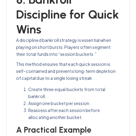
Discipline for Quick
Wins
A disciplined bankroll strategy is essential when
playing on short bursts. Players often segment
their total funds into “session buckets.”
This method ensures that each quick session is
self-contained and prevents long‑term depletion
of capital due to a single losing streak.
Create three equal buckets from total
bankroll.
Assign one bucket per session.
Reassess after each session before
allocating another bucket.
A Practical Example