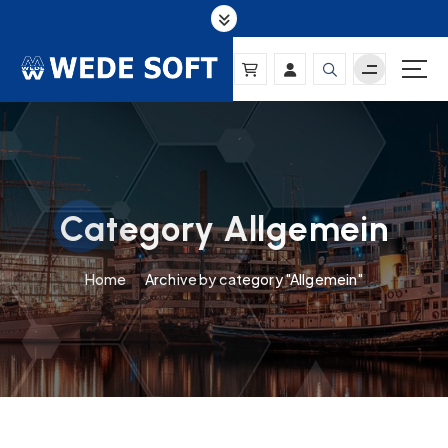
S
k
i
p
t
o
c
o
n
Category Allgemein
t
e
n
Home
Archive by category "Allgemein"
t