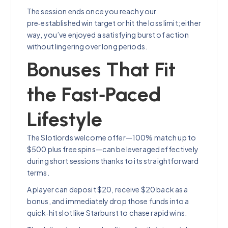
The session ends once you reach your
pre‑established win target or hit the loss limit; either
way, you’ve enjoyed a satisfying burst of action
without lingering over long periods.
Bonuses That Fit
the Fast‑Paced
Lifestyle
The Slotlords welcome offer—100% match up to
$500 plus free spins—can be leveraged effectively
during short sessions thanks to its straightforward
terms.
A player can deposit $20, receive $20 back as a
bonus, and immediately drop those funds into a
quick‑hit slot like Starburst to chase rapid wins.