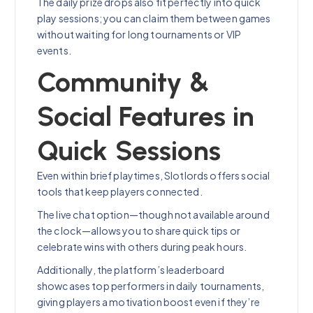
The daily prize drops also fit perfectly into quick
play sessions; you can claim them between games
without waiting for long tournaments or VIP
events.
Community &
Social Features in
Quick Sessions
Even within brief playtimes, Slotlords offers social
tools that keep players connected.
The live chat option—though not available around
the clock—allows you to share quick tips or
celebrate wins with others during peak hours.
Additionally, the platform’s leaderboard
showcases top performers in daily tournaments,
giving players a motivation boost even if they’re