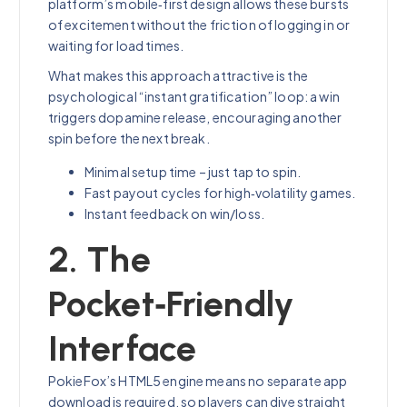
platform’s mobile‑first design allows these bursts
of excitement without the friction of logging in or
waiting for load times.
What makes this approach attractive is the
psychological “instant gratification” loop: a win
triggers dopamine release, encouraging another
spin before the next break.
Minimal setup time – just tap to spin.
Fast payout cycles for high‑volatility games.
Instant feedback on win/loss.
2. The
Pocket‑Friendly
Interface
PokieFox’s HTML5 engine means no separate app
download is required, so players can dive straight