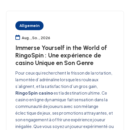
Allgemein
Aug., So., 2026
Immerse Yourself in the World of
RingoSpin : Une expérience de
casino Unique en Son Genre
Pour ceux qui recherchent le frisson de la rotation,
la montée d’adrénaline lorsque les rouleaux
s’alignent, et la satisfaction d’un gros gain,
RingoSpin casino
est la destination ultime. Ce
casino en ligne dynamique fait sensation dans la
communauté de joueurs avec son mélange
éclectique de jeux, ses promotions attrayantes, et
son engagement à offrir une expérience joueur
inégalée. Que vous soyez un joueur expérimenté ou