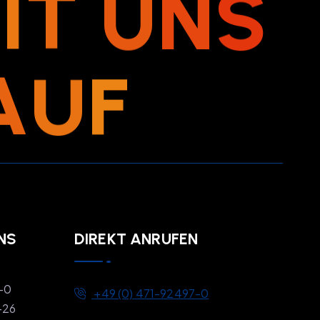
M
I
T
U
N
S
A
U
F
NS
DIREKT ANRUFEN
7-0
+49 (0) 471-92497-0
-26