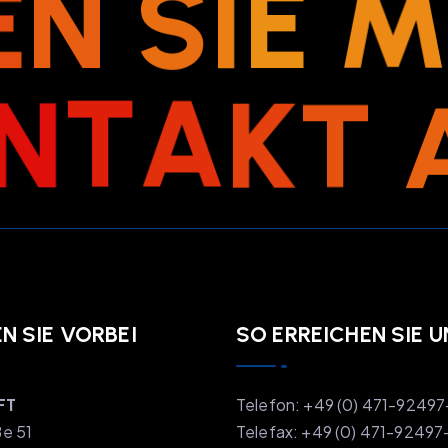
E
N
S
I
E
N
T
A
K
T
 SIE VORBEI
SO ERREICHEN SIE U
FT
Telefon: +49 (0) 471-9249
ße 51
Telefax: +49 (0) 471-92497