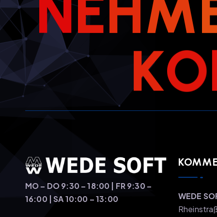
N
E
H
M
K
O
KOMMEN
MO – DO 9:30 – 18:00 | FR 9:30 –
WEDE SO
16:00 | SA 10:00 – 13:00
Rheinstra