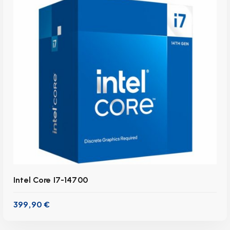
inkl. 19 % MwSt.
zzgl.
Versandkosten
Lieferzeit:
1-3 Werktage
IN DEN WARENKORB
Intel Core I7-14700
399,90
€