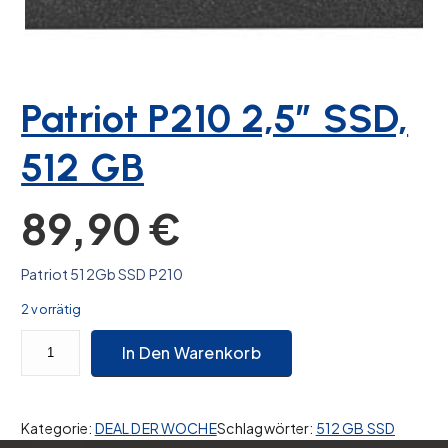
Patriot P210 2,5″ SSD,
512 GB
89,90
€
Patriot 512Gb SSD P210
2 vorrätig
Patriot P210 2,5" SSD, 512 GB Menge
In Den Warenkorb
Kategorie:
DEAL DER WOCHE
Schlagwörter:
512 GB SSD