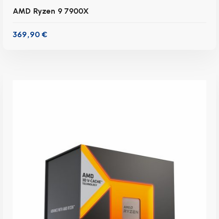
AMD Ryzen 9 7900X
369,90
€
inkl. 19 % MwSt.
zzgl.
Versandkosten
Lieferzeit:
1-3 Werktage
IN DEN WARENKORB