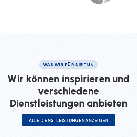
WAS WIR FÜR SIE TUN
W
i
r
k
ö
n
n
e
n
i
n
s
p
i
r
i
e
r
e
n
u
n
d
v
e
r
s
c
h
i
e
d
e
n
e
D
i
e
n
s
t
l
e
i
s
t
u
n
g
e
n
a
n
b
i
e
t
e
n
ALLE DIENSTLEISTUNGEN ANZEIGEN