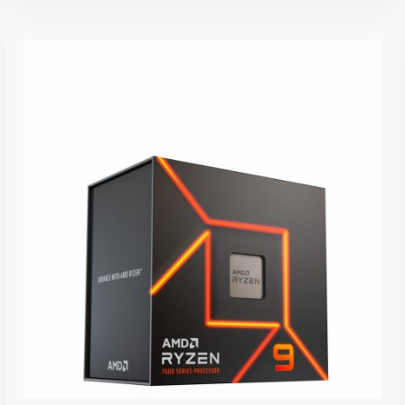
inkl. 19 % MwSt.
zzgl.
Versandkosten
Lieferzeit:
1-3 Werktage
IN DEN WARENKORB