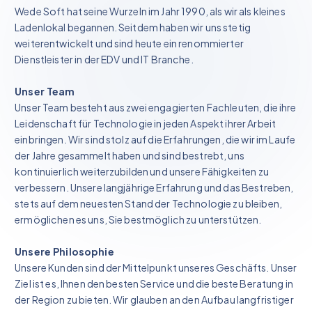
Wede Soft hat seine Wurzeln im Jahr 1990, als wir als kleines
Ladenlokal begannen. Seitdem haben wir uns stetig
weiterentwickelt und sind heute ein renommierter
Dienstleister in der EDV und IT Branche.
Unser Team
Unser Team besteht aus zwei engagierten Fachleuten, die ihre
Leidenschaft für Technologie in jeden Aspekt ihrer Arbeit
einbringen. Wir sind stolz auf die Erfahrungen, die wir im Laufe
der Jahre gesammelt haben und sind bestrebt, uns
kontinuierlich weiterzubilden und unsere Fähigkeiten zu
verbessern. Unsere langjährige Erfahrung und das Bestreben,
stets auf dem neuesten Stand der Technologie zu bleiben,
ermöglichen es uns, Sie bestmöglich zu unterstützen.
Unsere Philosophie
Unsere Kunden sind der Mittelpunkt unseres Geschäfts. Unser
Ziel ist es, Ihnen den besten Service und die beste Beratung in
der Region zu bieten. Wir glauben an den Aufbau langfristiger