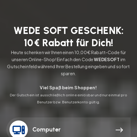
W
E
D
E
S
O
F
T
G
E
S
C
H
E
N
K
:
1
0
€
R
a
b
a
t
t
f
ü
r
D
i
c
h
!
Heute schenken wir Ihnen einen 10,00 € Rabatt-Code für
unseren Online-Shop! Einfach den Code
WEDESOFT
im
Gutscheinfeld während Ihrer Bestellung eingeben und sofort
sparen.
Viel Spaß beim Shoppen!
Der Gutschein ist ausschließlich online einlösbar und nur einmal pro
Benutzer bzw. Benutzerkonto gültig.
Computer