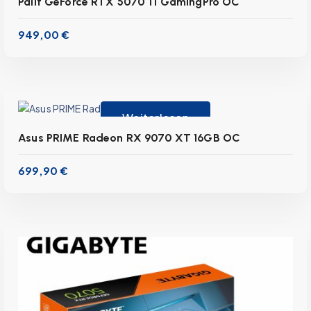
Palit GeForce RTX 5070 Ti GamingPro OC
949,00
€
inkl. 19 % MwSt.
zzgl.
Versandkosten
Lieferzeit:
1-3 Werktage
Weiterlesen
Asus PRIME Radeon RX 9070 XT 16GB OC
inkl. 19 % MwSt.
699,90
€
zzgl.
Versandkosten
Lieferzeit:
1-3 Werktage
Weiterlesen