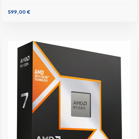
599,00
€
inkl. 19 % MwSt.
zzgl.
Versandkosten
Lieferzeit:
1-3 Werktage
IN DEN WARENKORB