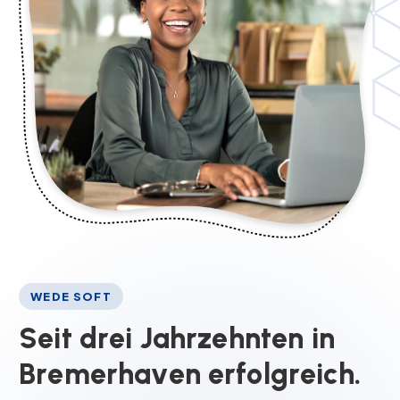
WEDE SOFT
S
e
i
t
d
r
e
i
J
a
h
r
z
e
h
n
t
e
n
i
n
B
r
e
m
e
r
h
a
v
e
n
e
r
f
o
l
g
r
e
i
c
h
.