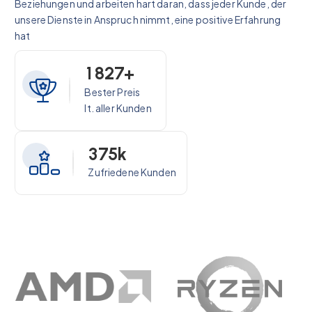
Beziehungen und arbeiten hart daran, dass jeder Kunde, der
unsere Dienste in Anspruch nimmt, eine positive Erfahrung
hat
1
8
2
7
+
Bester Preis
lt. aller Kunden
3
7
5
k
Zufriedene Kunden