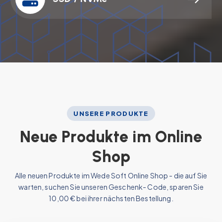
UNSERE PRODUKTE
N
e
u
e
P
r
o
d
u
k
t
e
i
m
O
n
l
i
n
e
S
h
o
p
Alle neuen Produkte im Wede Soft Online Shop - die auf Sie
warten, suchen Sie unseren Geschenk- Code, sparen Sie
10,00 € bei ihrer nächsten Bestellung.