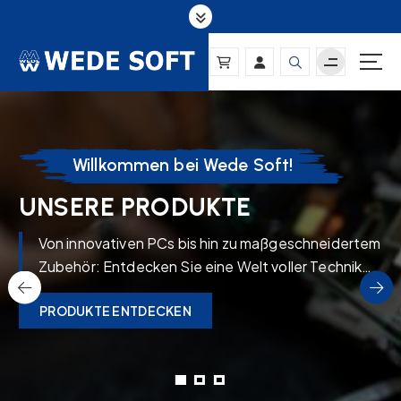
S
k
i
p
t
o
c
o
Willkommen bei Wede Soft!
n
t
UNSERE PRODUKTE
e
n
Von innovativen PCs bis hin zu maßgeschneidertem
t
Zubehör: Entdecken Sie eine Welt voller Technik
bei Wede Soft, wo Qualität auf Vielfalt und
PRODUKTE ENTDECKEN
Zuverlässigkeit trifft.