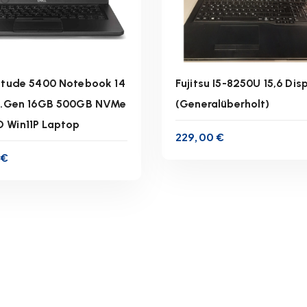
titude 5400 Notebook 14
Fujitsu I5-8250U 15,6 Dis
 8.Gen 16GB 500GB NVMe
(Generalüberholt)
 Win11P Laptop
inkl. 19 % MwSt.
inkl. 19 % MwSt.
229,00
€
0
€
zgl.
Versandkosten
zzgl.
Versandkoste
ferzeit:
1-3 Werktage
Lieferzeit:
1-3 Werkta
IN DEN WARENKORB
IN DEN WARENKOR