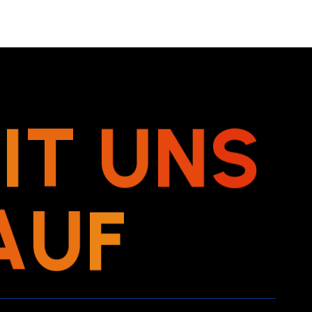
M
I
T
U
N
S
A
U
F