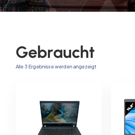
Gebraucht
N
Alle 3 Ergebnisse werden angezeigt
a
c
h
P
r
e
i
s