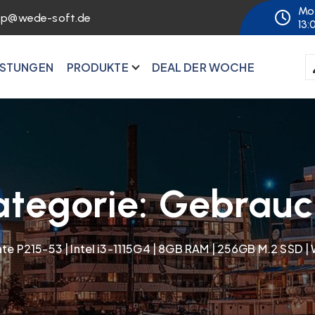
Mo 
op@wede-soft.de
13:
ISTUNGEN
PRODUKTE
DEAL DER WOCHE
ategorie:
Gebrauc
te P215-53 | Intel i3-1115G4 | 8GB RAM | 256GB M.2 SSD |