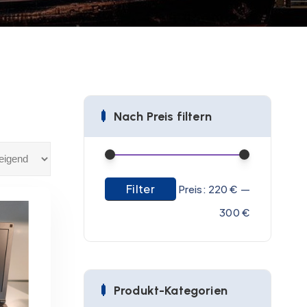
Nach Preis filtern
Filter
M
M
Preis:
220 €
—
i
a
300 €
n
x
.
.
P
P
Produkt-Kategorien
r
r