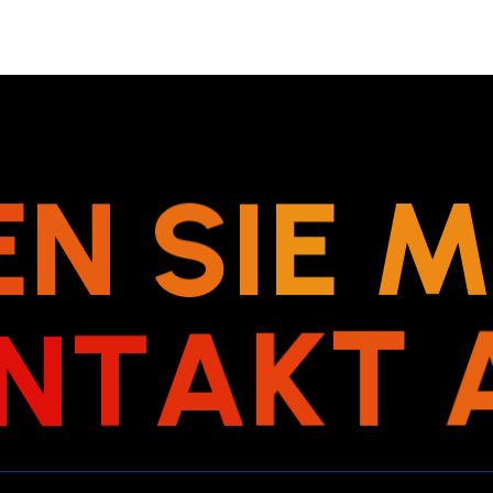
E
N
S
I
E
N
T
A
K
T