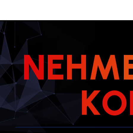
N
E
H
M
K
O