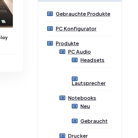
e
e
Gebrauchte Produkte
i
i
s
s
PC Konfigurator
play
Produkte
PC Audio
Headsets
n
ge
Lautsprecher
B
Notebooks
Neu
Gebraucht
Drucker