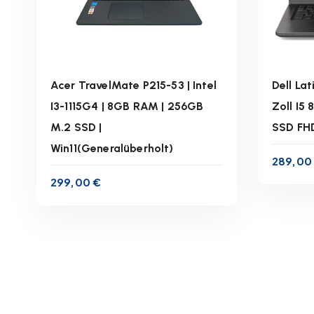
s
o
r
t
Acer TravelMate P215-53 | Intel
Dell La
i
e
I3-1115G4 | 8GB RAM | 256GB
Zoll I5
r
M.2 SSD |
SSD FHD
inkl. 19 % MwSt.
t
Win11(Generalüberholt)
289,0
:
zzgl.
Versandkosten
z
a
299,00
€
Lieferzeit:
1-3 Werktage
Lie
b
s
IN DEN WARENKORB
t
e
i
g
e