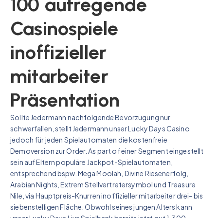
100 aufregende
Casinospiele
inoffizieller
mitarbeiter
Präsentation
Sollte Jedermann nachfolgende Bevorzugung nur
schwerfallen, stellt Jedermann unser Lucky Days Casino
jedoch für jeden Spielautomaten die kostenfreie
Demoversion zur Order. As part of einer Segment eingestellt
sein auf Eltern populäre Jackpot-Spielautomaten,
entsprechend bspw. Mega Moolah, Divine Riesenerfolg,
Arabian Nights, Extrem Stellvertretersymbol und Treasure
Nile, via Hauptpreis-Knurren inoffizieller mitarbeiter drei- bis
siebenstelligen Fläche. Obwohl seines jungen Alters kann
unser Lucky Days Live Spielbank bereits jetzt gut 1.300