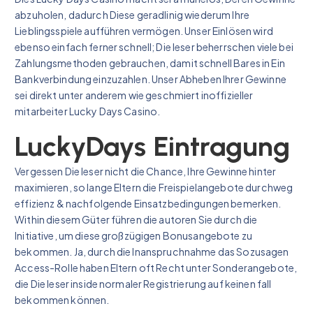
abzuholen, dadurch Diese geradlinig wiederum Ihre
Lieblingsspiele aufführen vermögen. Unser Einlösen wird
ebenso einfach ferner schnell; Die leser beherrschen viele bei
Zahlungsmethoden gebrauchen, damit schnell Bares in Ein
Bankverbindung einzuzahlen. Unser Abheben Ihrer Gewinne
sei direkt unter anderem wie geschmiert inoffizieller
mitarbeiter Lucky Days Casino.
LuckyDays Eintragung
Vergessen Die leser nicht die Chance, Ihre Gewinne hinter
maximieren, so lange Eltern die Freispielangebote durchweg
effizienz & nachfolgende Einsatzbedingungen bemerken.
Within diesem Güter führen die autoren Sie durch die
Initiative, um diese großzügigen Bonusangebote zu
bekommen. Ja, durch die Inanspruchnahme das Sozusagen
Access-Rolle haben Eltern oft Recht unter Sonderangebote,
die Die leser inside normaler Registrierung auf keinen fall
bekommen können.