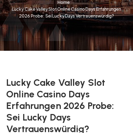
Home
Lucky Cake Valley Slot Online Casino Days Erfahrungen
2026 Probe: Sei Lucky Days Vertrauenswürdig?
Lucky Cake Valley Slot
Online Casino Days
Erfahrungen 2026 Probe:
Sei Lucky Days
Vertrauenswürdig?