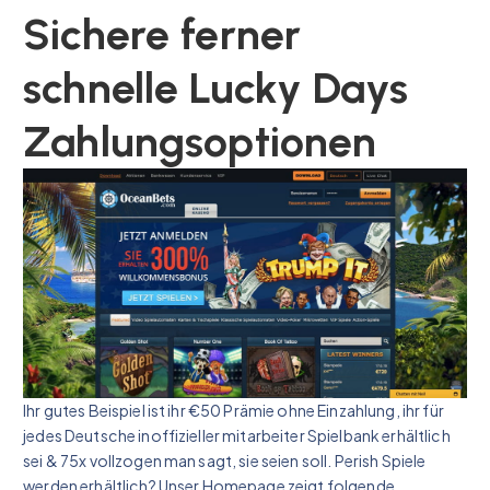
Sichere ferner
schnelle Lucky Days
Zahlungsoptionen
Ihr gutes Beispiel ist ihr €50 Prämie ohne Einzahlung, ihr für
jedes Deutsche inoffizieller mitarbeiter Spielbank erhältlich
sei & 75x vollzogen man sagt, sie seien soll. Perish Spiele
werden erhältlich? Unser Homepage zeigt folgende