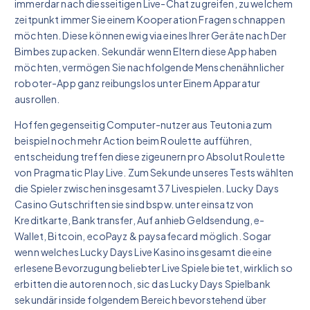
immerdar nach diesseitigen Live-Chat zugreifen, zu welchem
zeitpunkt immer Sie einem Kooperation Fragen schnappen
möchten. Diese können ewig via eines Ihrer Geräte nach Der
Bimbes zupacken. Sekundär wenn Eltern diese App haben
möchten, vermögen Sie nachfolgende Menschenähnlicher
roboter-App ganz reibungslos unter Einem Apparatur
ausrollen.
Hoffen gegenseitig Computer-nutzer aus Teutonia zum
beispiel noch mehr Action beim Roulette aufführen,
entscheidung treffen diese zigeunern pro Absolut Roulette
von Pragmatic Play Live. Zum Sekunde unseres Tests wählten
die Spieler zwischen insgesamt 37 Livespielen. Lucky Days
Casino Gutschriften sie sind bspw. unter einsatz von
Kreditkarte, Banktransfer, Auf anhieb Geldsendung, e-
Wallet, Bitcoin, ecoPayz & paysafecard möglich. Sogar
wenn welches Lucky Days Live Kasino insgesamt die eine
erlesene Bevorzugung beliebter Live Spiele bietet, wirklich so
erbitten die autoren noch, sic das Lucky Days Spielbank
sekundär inside folgendem Bereich bevorstehend über