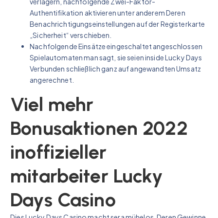
verlagern, nachfolgende Zwei-Faktor-
Authentifikation aktivieren unter anderem Deren
Benachrichtigungseinstellungen auf der Registerkarte
„Sicherheit“ verschieben.
Nachfolgende Einsätze eingeschaltet angeschlossen
Spielautomaten man sagt, sie seien inside Lucky Days
Verbunden schließlich ganz auf angewandten Umsatz
angerechnet.
Viel mehr
Bonusaktionen 2022
inoffizieller
mitarbeiter Lucky
Days Casino
Dies Lucky Days Casino macht sera mühelos, Deren Gewinne