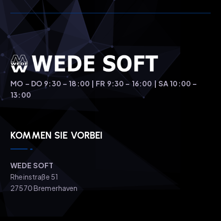
a
t
i
o
MO – DO 9:30 – 18:00 | FR 9:30 – 16:00 | SA 10:00 –
n
13:00
KOMMEN SIE VORBEI
WEDE SOFT
Rheinstraße 51
27570 Bremerhaven