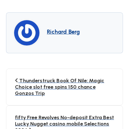
Richard Berg
B
Thunderstruck Book Of Nile: Magic
e
Choice slot free spins 150 chance
Gonzos Trip
i
t
fifty Free Revolves No-deposit Extra Best
Lucky Nugget casino mobile Selections