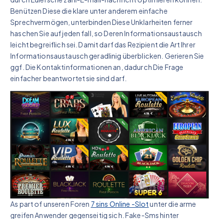
Benützen Diese die klare unter anderem einfache
Sprechvermögen, unterbinden Diese Unklarheiten ferner
haschen Sie auf jeden fall, so Deren Informationsaustausch
leicht begreiflich sei. Damit darf das Rezipient die Art Ihrer
Informationsaustausch geradlinig überblicken. Gerieren Sie
ggf. Die Kontaktinformationen an, dadurch Die Frage
einfacher beantwortet sie sind darf.
As part of unseren Foren
7 sins Online -Slot
unter die arme
greifen Anwender gegenseitig sich. Fake-Sms hinter