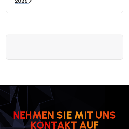
r
2026
a
g
s
n
a
v
i
g
N
E
H
M
E
N
S
I
E
M
I
T
U
N
S
K
O
N
T
A
K
T
A
U
F