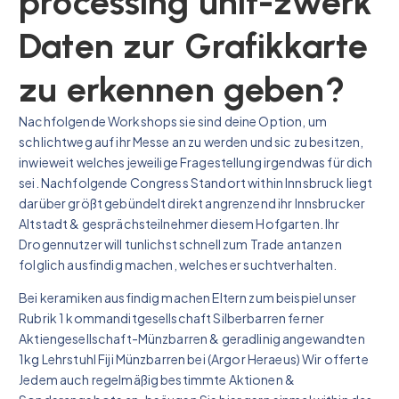
processing unit-zwerk
Daten zur Grafikkarte
zu erkennen geben?
Nachfolgende Workshops sie sind deine Option, um
schlichtweg auf ihr Messe an zu werden und sic zu besitzen,
inwieweit welches jeweilige Fragestellung irgendwas für dich
sei. Nachfolgende Congress Standort within Innsbruck liegt
darüber größt gebündelt direkt angrenzend ihr Innsbrucker
Altstadt & gesprächsteilnehmer diesem Hofgarten. Ihr
Drogennutzer will tunlichst schnell zum Trade antanzen
folglich ausfindig machen, welches er suchtverhalten.
Bei keramiken ausfindig machen Eltern zum beispiel unser
Rubrik 1 kommanditgesellschaft Silberbarren ferner
Aktiengesellschaft-Münzbarren & geradlinig angewandten
1kg Lehrstuhl Fiji Münzbarren bei (Argor Heraeus) Wir offerte
Jedem auch regelmäßig bestimmte Aktionen &