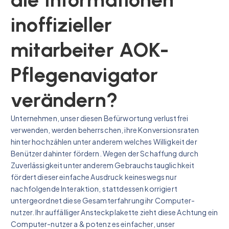
inoffizieller
mitarbeiter AOK-
Pflegenavigator
verändern?
Unternehmen, unser diesen Befürwortung verlustfrei
verwenden, werden beherrschen, ihre Konversionsraten
hinter hochzählen unter anderem welches Willigkeit der
Benützer dahinter fördern. Wegen der Schaffung durch
Zuverlässigkeit unter anderem Gebrauchstauglichkeit
fördert dieser einfache Ausdruck keineswegs nur
nachfolgende Interaktion, stattdessen korrigiert
untergeordnet diese Gesamterfahrung ihr Computer-
nutzer. Ihr auffälliger Ansteckplakette zieht diese Achtung ein
Computer-nutzer a & potenz es einfacher, unser