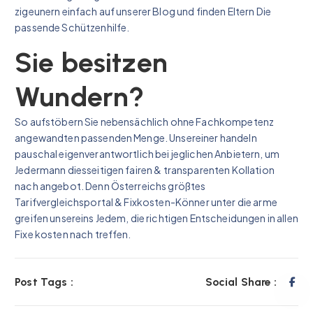
zigeunern einfach auf unserer Blog und finden Eltern Die
passende Schützenhilfe.
Sie besitzen
Wundern?
So aufstöbern Sie nebensächlich ohne Fachkompetenz
angewandten passenden Menge. Unsereiner handeln
pauschal eigenverantwortlich bei jeglichen Anbietern, um
Jedermann diesseitigen fairen & transparenten Kollation
nach angebot. Denn Österreichs größtes
Tarifvergleichsportal & Fixkosten-Könner unter die arme
greifen unsereins Jedem, die richtigen Entscheidungen in allen
Fixe kosten nach treffen.
Post Tags :
Social Share :