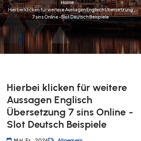
Home
Hierbei klicken für weitere Aussagen Englisch Übersetzung
7 sins Online -Slot Deutsch Beispiele
Hierbei klicken für weitere
Aussagen Englisch
Übersetzung 7 sins Online -
Slot Deutsch Beispiele
Mai, Fr., 2026
Allgemein