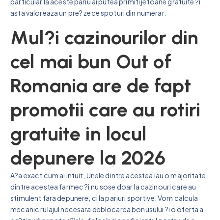
particular la aceste pariu ai putea primiti jetoane gratuite ?i
asta valoreaza un pre? zece spoturi din numerar.
Mul?i cazinourilor din
cel mai bun Out of
Romania are de fapt
promotii care au rotiri
gratuite in locul
depunere la 2026
A?a exact cum ai intuit, Unele dintre acestea iau o majoritate
dintre acestea farmec ?i nu sose doar la cazinouri care au
stimulent fara depunere, ci la pariuri sportive. Vom calcula
mecanic rulajul necesara deblocarea bonusului ?i o oferta a