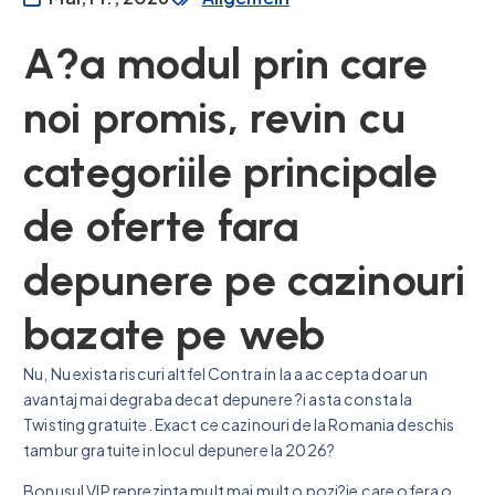
A?a modul prin care
noi promis, revin cu
categoriile principale
de oferte fara
depunere pe cazinouri
bazate pe web
Nu, Nu exista riscuri altfel Contra in la a accepta doar un
avantaj mai degraba decat depunere ?i asta consta la
Twisting gratuite. Exact ce cazinouri de la Romania deschis
tambur gratuite in locul depunere la 2026?
Bonusul VIP reprezinta mult mai mult o pozi?ie care ofera o