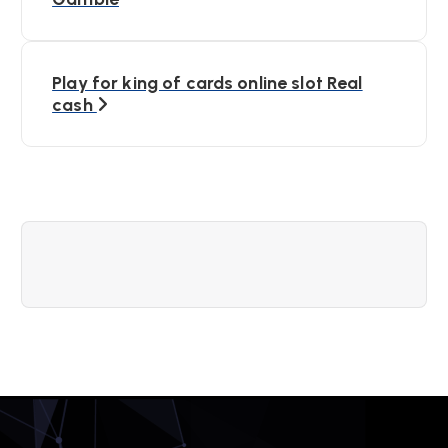
i
t
Play for king of cards online slot Real
cash
r
a
g
s
n
a
v