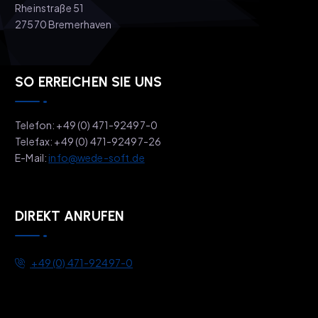
Rheinstraße 51
27570 Bremerhaven
SO ERREICHEN SIE UNS
Telefon: +49 (0) 471-92497-0
Telefax: +49 (0) 471-92497-26
E-Mail:
info@wede-soft.de
DIREKT ANRUFEN
+49 (0) 471-92497-0