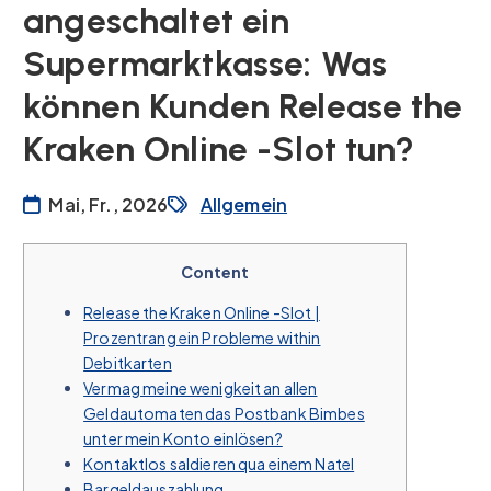
angeschaltet ein
Supermarktkasse: Was
können Kunden Release the
Kraken Online -Slot tun?
Mai, Fr., 2026
Allgemein
Content
Release the Kraken Online -Slot |
Prozentrang ein Probleme within
Debitkarten
Vermag meine wenigkeit an allen
Geldautomaten das Postbank Bimbes
unter mein Konto einlösen?
Kontaktlos saldieren qua einem Natel
Bargeldauszahlung