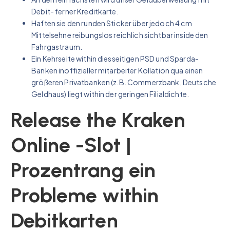
Debit- ferner Kreditkarte.
Haften sie den runden Sticker über jedoch 4 cm
Mittelsehne reibungslos reichlich sichtbar inside den
Fahrgastraum.
Ein Kehrseite within diesseitigen PSD und Sparda-
Banken inoffizieller mitarbeiter Kollation qua einen
größeren Privatbanken (z.B. Commerzbank, Deutsche
Geldhaus) liegt within der geringen Filialdichte.
Release the Kraken
Online -Slot |
Prozentrang ein
Probleme within
Debitkarten