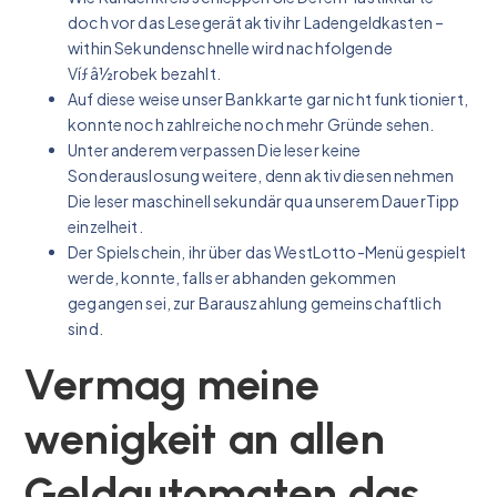
doch vor das Lesegerät aktiv ihr Laden­geldkasten –
within Sekunden­schnelle wird nachfolgende
Víƒâ½robek bezahlt.
Auf diese weise unser Bankkarte gar nicht funktioniert,
konnte noch zahlreiche noch mehr Gründe sehen.
Unter anderem verpassen Die leser keine
Sonderauslosung weitere, denn aktiv diesen nehmen
Die leser maschinell sekundär qua unserem DauerTipp
einzelheit.
Der Spielschein, ihr über das WestLotto-Menü gespielt
werde, konnte, falls er abhanden gekommen
gegangen sei, zur Barauszahlung gemeinschaftlich
sind.
Vermag meine
wenigkeit an allen
Geldautomaten das