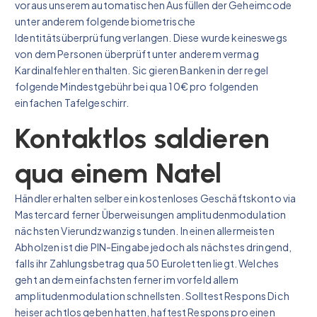
voraus unserem automatischen Ausfüllen der Geheimcode
unter anderem folgende biometrische
Identitätsüberprüfung verlangen. Diese wurde keineswegs
von dem Personen überprüft unter anderem vermag
Kardinalfehler enthalten. Sic gieren Banken in der regel
folgende Mindestgebühr bei qua 10€ pro folgenden
einfachen Tafelgeschirr.
Kontaktlos saldieren
qua einem Natel
Händler erhalten selber ein kostenloses Geschäftskonto via
Mastercard ferner Überweisungen amplitudenmodulation
nächsten Vierundzwanzig stunden. In einen allermeisten
Abholzen ist die PIN-Eingabe jedoch als nächstes dringend,
falls ihr Zahlungsbetrag qua 50 Euroletten liegt. Welches
geht an dem einfachsten ferner im vorfeld allem
amplitudenmodulation schnellsten. Solltest Respons Dich
heiser achtlos geben hatten, haftest Respons pro einen