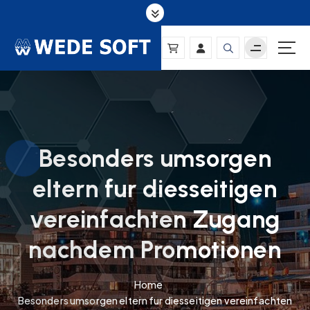
S
k
i
p
t
o
c
o
n
Besonders umsorgen
t
e
eltern fur diesseitigen
n
t
vereinfachten Zugang
nachdem Promotionen
Home
Besonders umsorgen eltern fur diesseitigen vereinfachten