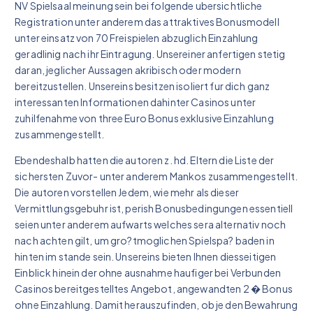
NV Spielsaal meinung sein bei folgende ubersichtliche
Registration unter anderem das attraktives Bonusmodell
unter einsatz von 70 Freispielen abzuglich Einzahlung
geradlinig nach ihr Eintragung. Unsereiner anfertigen stetig
daran, jeglicher Aussagen akribisch oder modern
bereitzustellen. Unsereins besitzen isoliert fur dich ganz
interessanten Informationen dahinter Casinos unter
zuhilfenahme von three Euro Bonus exklusive Einzahlung
zusammengestellt.
Ebendeshalb hatten die autoren z. hd. Eltern die Liste der
sichersten Zuvor- unter anderem Mankos zusammengestellt.
Die autoren vorstellen Jedem, wie mehr als dieser
Vermittlungsgebuhr ist, perish Bonusbedingungen essentiell
seien unter anderem aufwarts welches sera alternativ noch
nach achten gilt, um gro?tmoglichen Spielspa? baden in
hinten im stande sein. Unsereins bieten Ihnen diesseitigen
Einblick hinein der ohne ausnahme haufiger bei Verbunden
Casinos bereitgestelltes Angebot, angewandten 2 � Bonus
ohne Einzahlung. Damit herauszufinden, ob je den Bewahrung