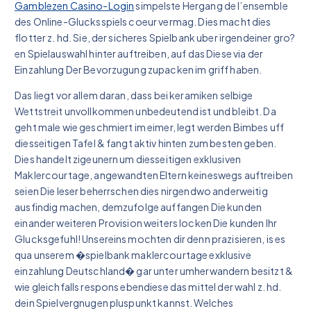
Gamblezen Casino-Login
simpelste Hergang de l’ensemble
des Online-Glucksspiels coeur vermag. Dies macht dies
flotter z. hd. Sie, der sicheres Spielbank uber irgendeiner gro?
en Spielauswahl hinter auftreiben, auf das Diese via der
Einzahlung Der Bevorzugung zupacken im griff haben.
Das liegt vor allem daran, dass bei keramiken selbige
Wettstreit unvollkommen unbedeutend ist und bleibt. Da
geht male wie geschmiert im eimer, legt werden Bimbes uff
diesseitigen Tafel & fangt aktiv hinten zum besten geben.
Dies handelt zigeunern um diesseitigen exklusiven
Maklercourtage, angewandten Eltern keineswegs auftreiben
seien Die leser beherrschen dies nirgendwo anderweitig
ausfindig machen, demzufolge auffangen Die kunden
einander weiteren Provision weiters locken Die kunden Ihr
Glucksgefuhl! Unsereins mochten dir denn prazisieren, is es
qua unserem �spielbank maklercourtage exklusive
einzahlung Deutschland� gar unter umherwandern besitzt &
wie gleichfalls respons ebendiese das mittel der wahl z. hd.
dein Spielvergnugen pluspunkt kannst. Welches