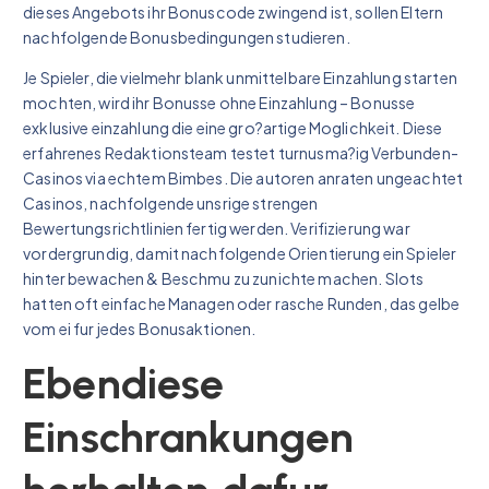
dieses Angebots ihr Bonuscode zwingend ist, sollen Eltern
nachfolgende Bonusbedingungen studieren.
Je Spieler, die vielmehr blank unmittelbare Einzahlung starten
mochten, wird ihr Bonusse ohne Einzahlung – Bonusse
exklusive einzahlung die eine gro?artige Moglichkeit. Diese
erfahrenes Redaktionsteam testet turnusma?ig Verbunden-
Casinos via echtem Bimbes. Die autoren anraten ungeachtet
Casinos, nachfolgende unsrige strengen
Bewertungsrichtlinien fertig werden. Verifizierung war
vordergrundig, damit nachfolgende Orientierung ein Spieler
hinter bewachen & Beschmu zu zunichte machen. Slots
hatten oft einfache Managen oder rasche Runden, das gelbe
vom ei fur jedes Bonusaktionen.
Ebendiese
Einschrankungen