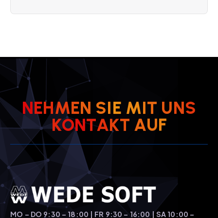
a
v
i
g
N
E
H
M
E
N
S
I
E
M
I
T
U
N
S
a
K
O
N
T
A
K
T
A
U
F
t
i
o
n
MO – DO 9:30 – 18:00 | FR 9:30 – 16:00 | SA 10:00 –