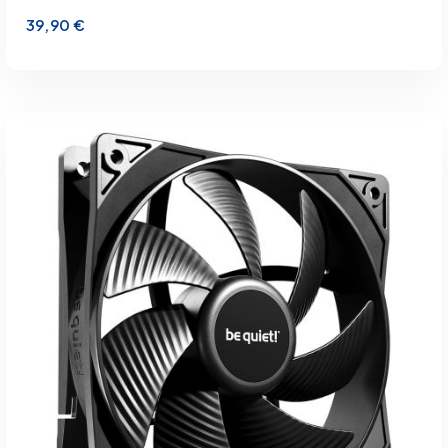
39,90
€
inkl. 19 % MwSt.
zzgl.
Versandkosten
Lieferzeit:
1-3 Werktage
IN DEN WARENKORB