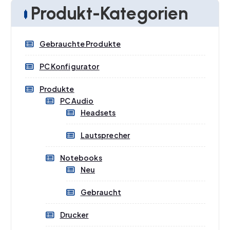
Produkt-Kategorien
inkl. 19 % MwSt.
zzgl.
Versandkosten
Gebrauchte Produkte
Lieferzeit:
1-3 Werktage
PC Konfigurator
IN DEN WARENKORB
Produkte
PC Audio
Headsets
Lautsprecher
Notebooks
Neu
Gebraucht
Drucker