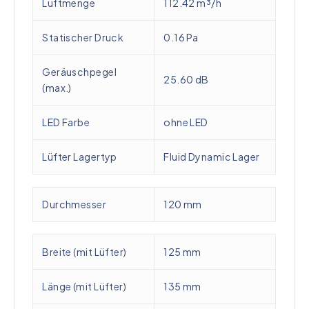
Luftmenge
112.42 m³/h
Statischer Druck
0.16 Pa
Geräuschpegel
25.60 dB
(max.)
LED Farbe
ohne LED
Lüfter Lagertyp
Fluid Dynamic Lager
Durchmesser
120 mm
Breite (mit Lüfter)
125 mm
Länge (mit Lüfter)
135 mm