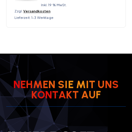
Inkl. 19 % MwSt.
Zzgl.
Versandkosten
Lieferzeit:
1-3 Werktage
N
E
H
M
E
N
S
I
E
M
I
T
U
N
S
K
O
N
T
A
K
T
A
U
F