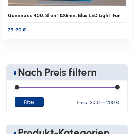
Gammaxx 400, Slient 120mm, Blue LED Light, Fan
29,90
€
Nach Preis filtern
inkl. 19 % MwSt.
zzgl.
Versandkosten
M
M
Filter
Preis:
20 €
—
200 €
Lieferzeit:
1-3 Werktage
i
a
IN DEN WARENKORB
n
x
.
.
Produkt-Kategorien