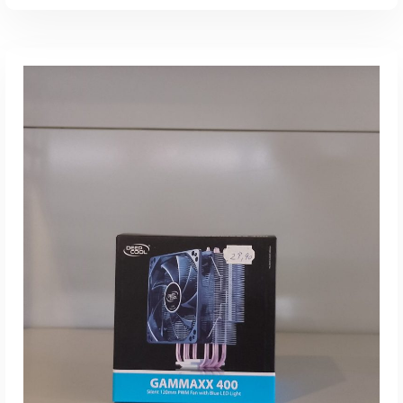
inkl. 19 % MwSt.
zzgl.
Versandkosten
Lieferzeit:
1-3 Werktage
IN DEN WARENKORB