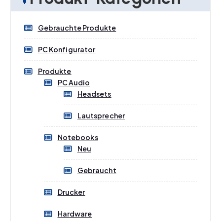
P
P
r
r
Gebrauchte Produkte
e
e
i
i
PC Konfigurator
s
s
Produkte
PC Audio
Headsets
Lautsprecher
Notebooks
Neu
Gebraucht
Drucker
Hardware