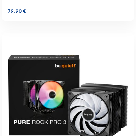
79,90
€
inkl. 19 % MwSt.
zzgl.
Versandkosten
Lieferzeit:
1-3 Werktage
IN DEN WARENKORB