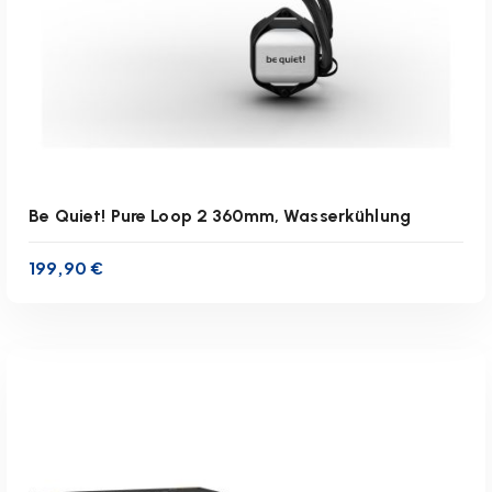
r
t
:
a
b
s
t
e
i
Be Quiet! Pure Loop 2 360mm, Wasserkühlung
g
e
199,90
€
n
d
inkl. 19 % MwSt.