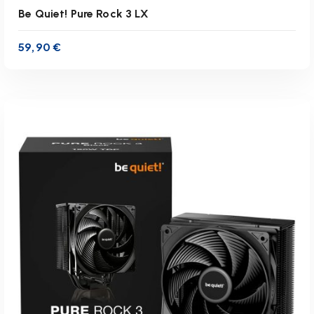
Be Quiet! Pure Rock 3 LX
59,90
€
inkl. 19 % MwSt.
zzgl.
Versandkosten
Lieferzeit:
1-3 Werktage
IN DEN WARENKORB