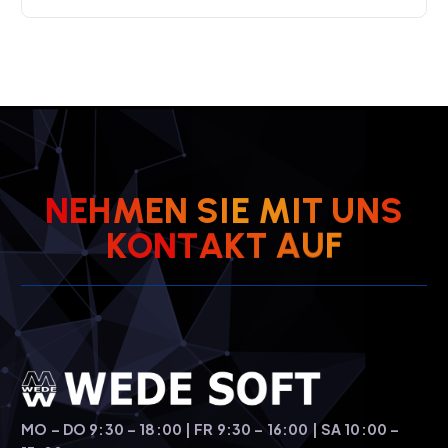
N
E
H
M
E
N
S
I
E
M
I
T
U
N
S
K
O
N
T
A
K
T
A
U
F
MO – DO 9:30 – 18:00 | FR 9:30 – 16:00 | SA 10:00 –