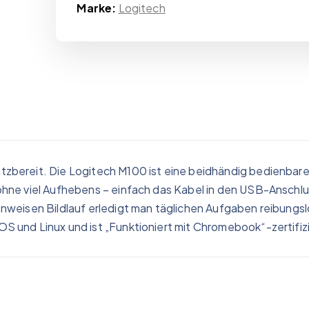
Marke:
Logitech
tzbereit. Die Logitech M100 ist eine beidhändig bedienbar
 ohne viel Aufhebens – einfach das Kabel in den USB-Anschl
enweisen Bildlauf erledigt man täglichen Aufgaben reibungs
S und Linux und ist „Funktioniert mit Chromebook“-zertifizi