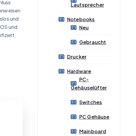
hluss
Lautsprecher
lenweisen
gslos und
Notebooks
acOS und
Neu
fiziert.
Gebraucht
Drucker
Hardware
PC-
Gehäuselüfter
Switches
PC Gehäuse
Mainboard