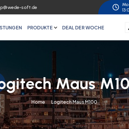
Mo 
op@wede-soft.de
13:
ISTUNGEN
PRODUKTE
DEAL DER WOCHE
ogitech Maus M1
Home
Logitech Maus M100