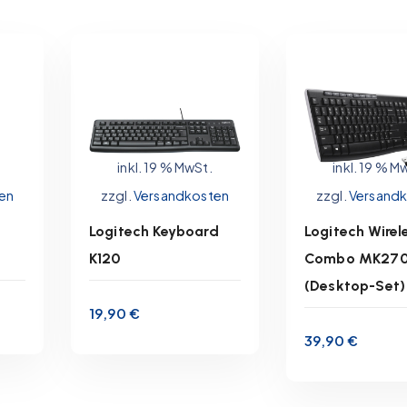
inkl. 19 % MwSt.
inkl. 19 % M
en
zzgl.
Versandkosten
zzgl.
Versand
Lieferzeit:
1-3
Lieferzeit:
Logitech Keyboard
Logitech Wirel
Werktage
Werktag
K120
Combo MK27
(Desktop-Set)
IN DEN
IN DEN
19,90
€
WARENKORB
WARENKO
39,90
€