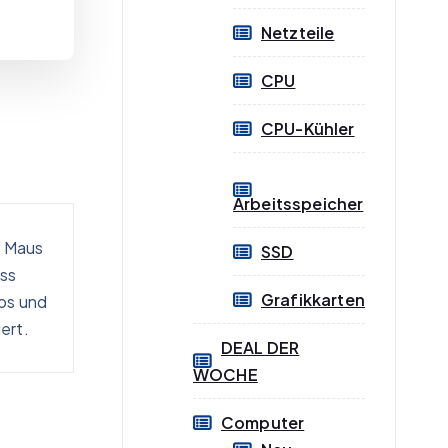
Netzteile
CPU
CPU-Kühler
Arbeitsspeicher
e Maus
SSD
uss
Grafikkarten
los und
ert.
DEAL DER
WOCHE
Computer