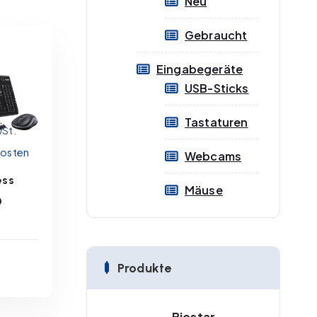
Neu
Gebraucht
Eingabegeräte
USB-Sticks
Tastaturen
wSt.
kosten
Webcams
1-3
ess
Mäuse
e
0
RB
Produkte
Biostar