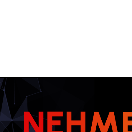
N
E
H
M