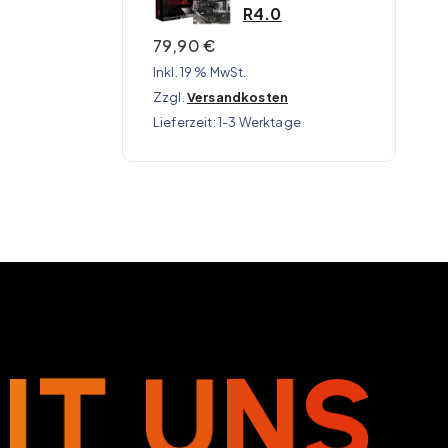
R4.0
79,90
€
Inkl. 19 % MwSt.
Zzgl.
Versandkosten
Lieferzeit:
1-3 Werktage
M
I
T
U
N
S