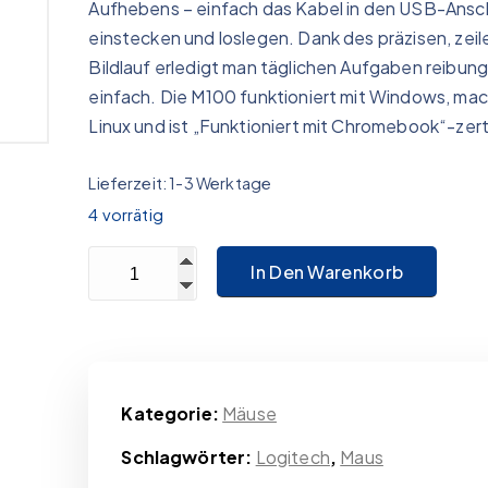
Aufhebens – einfach das Kabel in den USB-Ansc
einstecken und loslegen. Dank des präzisen, zei
Bildlauf erledigt man täglichen Aufgaben reibun
einfach. Die M100 funktioniert mit Windows, m
Linux und ist „Funktioniert mit Chromebook“-zerti
Lieferzeit:
1-3 Werktage
4 vorrätig
Logitech Maus M100 Menge
In Den Warenkorb
Kategorie:
Mäuse
Schlagwörter:
Logitech
,
Maus