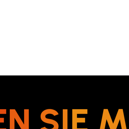
E
N
S
I
E