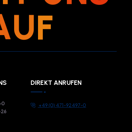
A
U
F
NS
DIREKT ANRUFEN
7-0
+49 (0) 471-92497-0
-26