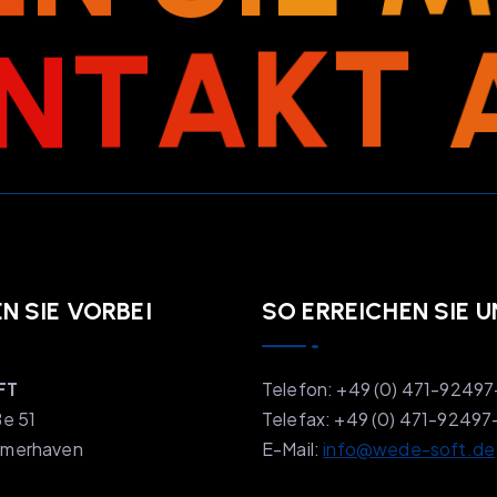
N
T
A
K
T
 SIE VORBEI
SO ERREICHEN SIE U
FT
Telefon: +49 (0) 471-9249
ße 51
Telefax: +49 (0) 471-92497
emerhaven
E-Mail:
info@wede-soft.de