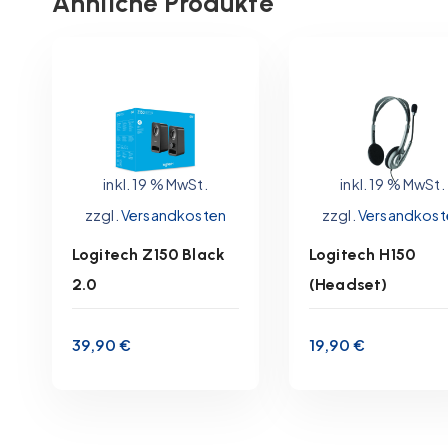
Ähnliche Produkte
inkl. 19 % MwSt.
inkl. 19 % MwSt.
zzgl.
Versandkosten
zzgl.
Versandkost
Lieferzeit:
1-3
Lieferzeit:
1-3
Logitech Z150 Black
Logitech H150
Werktage
Werktage
2.0
(Headset)
IN DEN
IN DEN
39,90
€
19,90
€
WARENKORB
WARENKORB