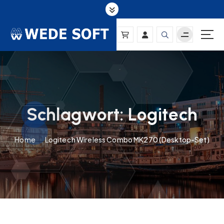
S
k
i
p
t
o
c
o
n
Schlagwort:
Logitech
t
e
n
Home
Logitech Wireless Combo MK270 (Desktop-Set)
t