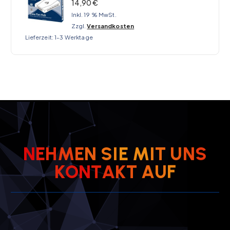
14,90
€
Inkl. 19 % MwSt.
Zzgl.
Versandkosten
Lieferzeit:
1-3 Werktage
N
E
H
M
E
N
S
I
E
M
I
T
U
N
S
K
O
N
T
A
K
T
A
U
F