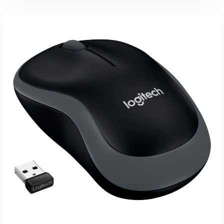
inkl. 19 % MwSt.
zzgl.
Versandkosten
Lieferzeit:
1-3 Werktage
IN DEN WARENKORB