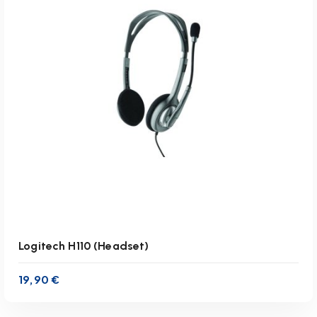
inkl. 19 % MwSt.
zzgl.
Versandkosten
Lieferzeit:
1-3 Werktage
IN DEN WARENKORB
Logitech H110 (Headset)
19,90
€