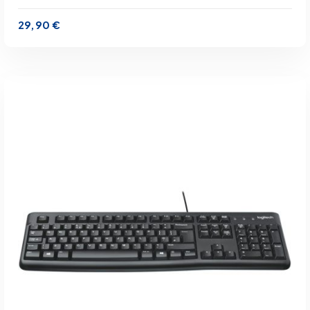
29,90
€
inkl. 19 % MwSt.
zzgl.
Versandkosten
Lieferzeit:
1-3 Werktage
IN DEN WARENKORB