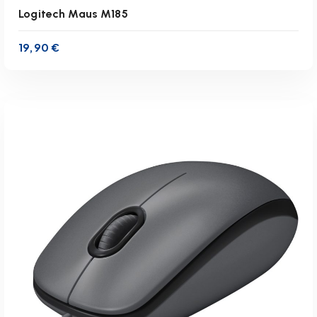
Logitech Maus M185
19,90
€
inkl. 19 % MwSt.
zzgl.
Versandkosten
Lieferzeit:
1-3 Werktage
IN DEN WARENKORB