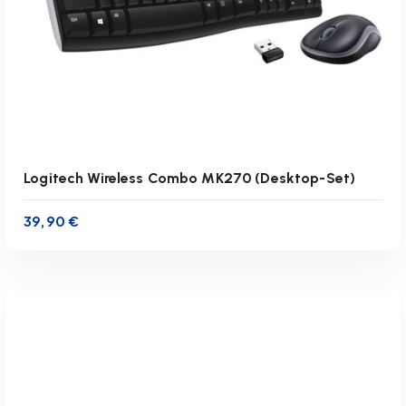
r
t
:
a
b
s
t
e
i
Logitech Wireless Combo MK270 (Desktop-Set)
g
e
39,90
€
n
d
inkl. 19 % MwSt.