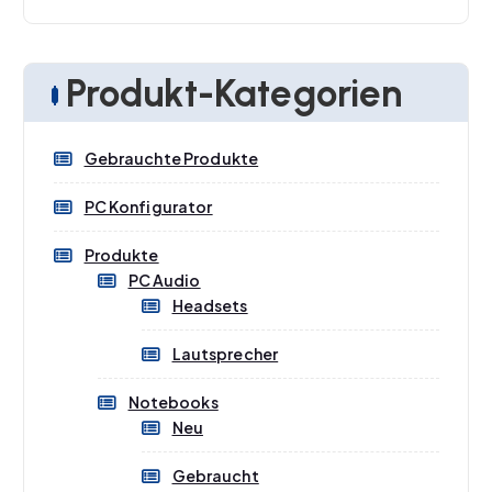
i
a
IN DEN WARENKORB
n
x
.
.
Produkt-Kategorien
P
P
r
r
Gebrauchte Produkte
e
e
i
i
PC Konfigurator
s
s
Produkte
PC Audio
Headsets
Lautsprecher
Notebooks
Neu
Gebraucht