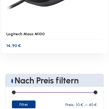
Logitech Maus M100
14,90
€
Nach Preis filtern
inkl. 19 % MwSt.
zzgl.
Versandkosten
M
M
Filter
Preis:
10 €
—
40 €
Lieferzeit:
1-3 Werktage