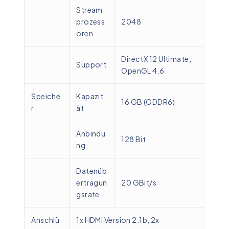
Stream
prozess
2048
oren
DirectX 12 Ultimate,
Support
OpenGL 4.6
Speiche
Kapazit
16 GB (GDDR6)
r
ät
Anbindu
128 Bit
ng
Datenüb
ertragun
20 GBit/s
gsrate
Anschlü
1x HDMI Version 2.1b, 2x