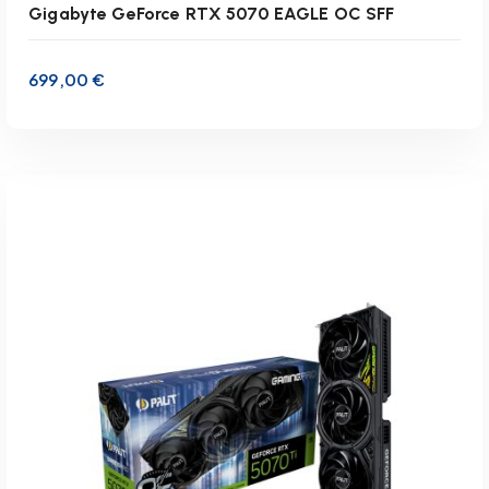
Gigabyte GeForce RTX 5070 EAGLE OC SFF
699,00
€
inkl. 19 % MwSt.
zzgl.
Versandkosten
Lieferzeit:
1-3 Werktage
IN DEN WARENKORB