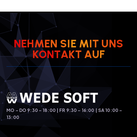
N
E
H
M
E
N
S
I
E
M
I
T
U
N
S
K
O
N
T
A
K
T
A
U
F
MO – DO 9:30 – 18:00 | FR 9:30 – 16:00 | SA 10:00 –
13:00