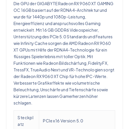
Die GPU der GIGABYTE Radeon RX 9060 XT GAMING
OC 16GB basiert auf der RDNA 4-Architektur und
wurde für 1440p und 1080p-Leistung,
Energieeffizienz und anspruchsvolles Gaming
entwickelt. Mit 16 GB GDDR6 Videospeicher,
Unterstützung des PCIe 5.0 Standards und Features
wie Infinity Cache sorgen die AMD Radeon RX 9060
XT GPUs mit Hilfe der RDNA4-Technologie für ein
flüssiges Spielerlebnis mit toller Optik. Mit
Funktionen wie Radeon Bildschärfung, FidelityFX,
TressFX, TrueAudio Next und VR-Technologien sorgt
der Radeon RX 9060 XT Chip für hohe IPC-Werte.
Verbesserte Grafikeffekte wie volumetrische
Beleuchtung, Unschärfe und Tiefenschärfe sowie
kürzere Latenzen lassen Gamerherzen höher
schlagen.
Steckpl
PCIe x16 Version 5.0
atz