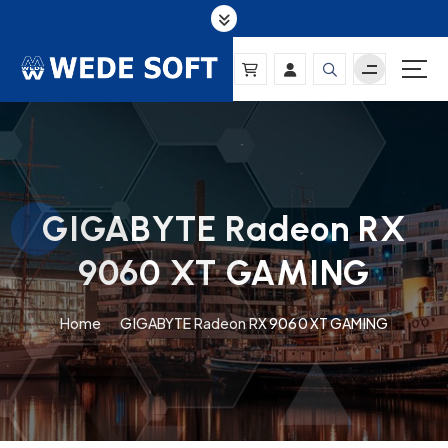
S
k
i
p
t
o
c
o
n
GIGABYTE Radeon RX
t
e
9060 XT GAMING
n
t
Home
GIGABYTE Radeon RX 9060 XT GAMING