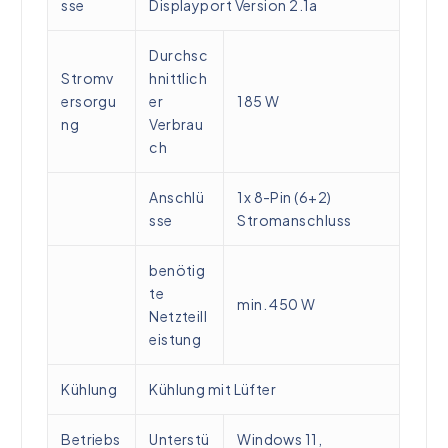
sse
Displayport Version 2.1a
Durchsc
Stromv
hnittlich
ersorgu
er
185 W
ng
Verbrau
ch
Anschlü
1x 8-Pin (6+2)
sse
Stromanschluss
benötig
te
min. 450 W
Netzteill
eistung
Kühlung
Kühlung mit Lüfter
Betriebs
Unterstü
Windows 11,