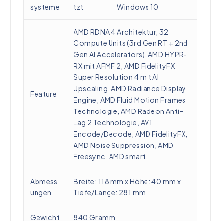
systeme
tzt
Windows 10
AMD RDNA 4 Architektur, 32
Compute Units (3rd Gen RT + 2nd
Gen AI Accelerators), AMD HYPR-
RX mit AFMF 2, AMD FidelityFX
Super Resolution 4 mit AI
Upscaling, AMD Radiance Display
Feature
Engine, AMD Fluid Motion Frames
Technologie, AMD Radeon Anti-
Lag 2 Technologie, AV1
Encode/Decode, AMD FidelityFX,
AMD Noise Suppression, AMD
Freesync, AMD smart
Abmess
Breite: 118 mm x Höhe: 40 mm x
ungen
Tiefe/Länge: 281 mm
Gewicht
840 Gramm