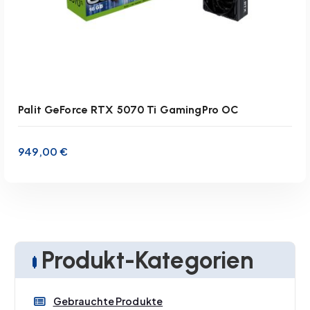
Palit GeForce RTX 5070 Ti GamingPro OC
949,00
€
Produkt-Kategorien
inkl. 19 % MwSt.
zzgl.
Versandkosten
Gebrauchte Produkte
Lieferzeit:
1-3 Werktage