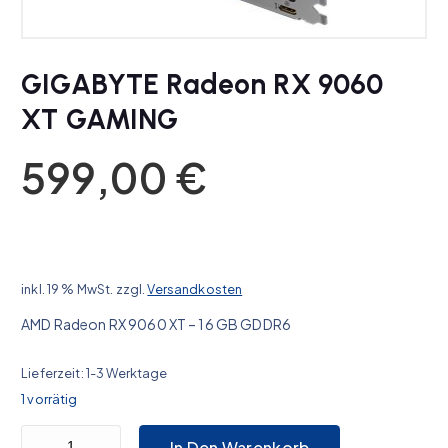
GIGABYTE Radeon RX 9060
XT GAMING
599,00
€
inkl. 19 % MwSt.
zzgl.
Versandkosten
AMD Radeon RX 9060 XT – 16 GB GDDR6
Lieferzeit:
1-3 Werktage
1 vorrätig
GIGABYTE Radeon RX 9060 XT GAMING Menge
In Den Warenkorb