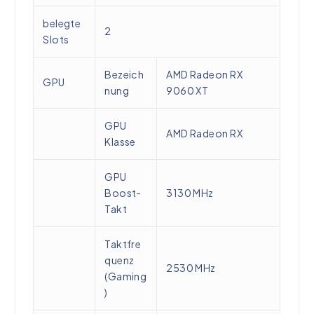
belegte
2
Slots
Bezeich
AMD Radeon RX
GPU
nung
9060 XT
GPU
AMD Radeon RX
Klasse
GPU
Boost-
3130 MHz
Takt
Taktfre
quenz
2530 MHz
(Gaming
)