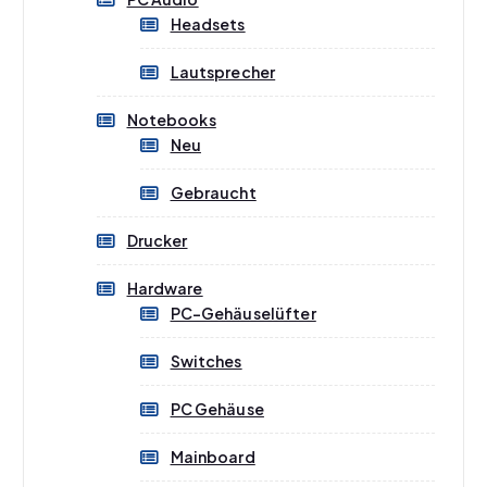
P
Headsets
r
o
Lautsprecher
d
u
Notebooks
k
Neu
t
s
Gebraucht
e
i
Drucker
t
e
Hardware
g
PC-Gehäuselüfter
e
w
Switches
ä
h
PC Gehäuse
l
t
Mainboard
w