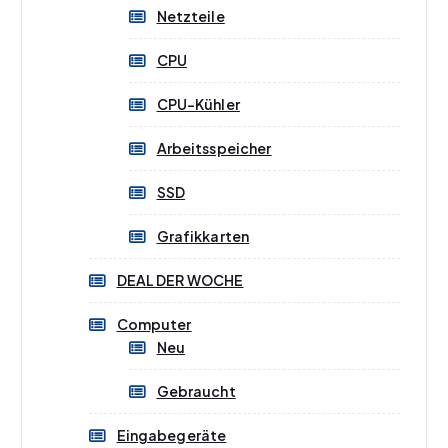
Netzteile
e
r
CPU
d
e
CPU-Kühler
n
Arbeitsspeicher
SSD
Grafikkarten
DEAL DER WOCHE
Computer
Neu
Gebraucht
Eingabegeräte