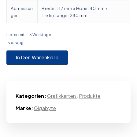
Abmessun
Breite: 117 mm x Höhe: 40 mm x
gen
Tiefe/Länge: 280 mm
Lieferzeit:
1-3 Werktage
1 vorrätig
GIGABYTE GeForce RTX 5050 GAMING OC 8G, Grafikkarte Me
In Den Warenkorb
Kategorien:
Grafikkarten
,
Produkte
Marke:
Gigabyte