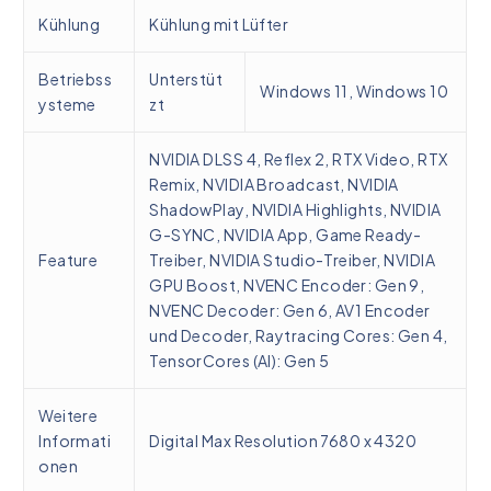
Kühlung
Kühlung mit Lüfter
Betriebss
Unterstüt
Windows 11, Windows 10
ysteme
zt
NVIDIA DLSS 4, Reflex 2, RTX Video, RTX
Remix, NVIDIA Broadcast, NVIDIA
ShadowPlay, NVIDIA Highlights, NVIDIA
G-SYNC, NVIDIA App, Game Ready-
Feature
Treiber, NVIDIA Studio-Treiber, NVIDIA
GPU Boost, NVENC Encoder: Gen 9,
NVENC Decoder: Gen 6, AV1 Encoder
und Decoder, Raytracing Cores: Gen 4,
TensorCores (AI): Gen 5
Weitere
Informati
Digital Max Resolution 7680 x 4320
onen