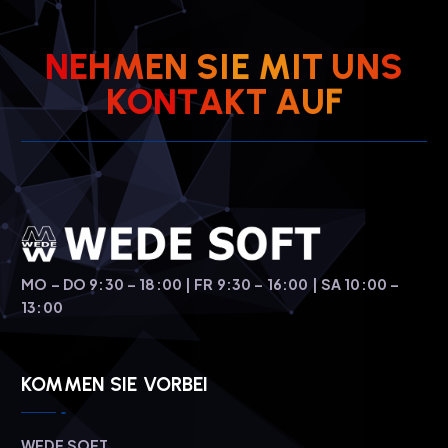
N
E
H
M
E
N
S
I
E
M
I
T
U
N
S
K
O
N
T
A
K
T
A
U
F
MO – DO 9:30 – 18:00 | FR 9:30 – 16:00 | SA 10:00 –
13:00
KOMMEN SIE VORBEI
WEDE SOFT