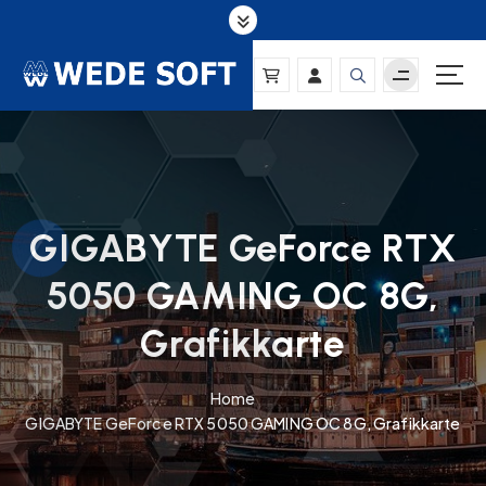
S
k
i
p
t
o
c
o
n
GIGABYTE GeForce RTX
t
e
5050 GAMING OC 8G,
n
t
Grafikkarte
Home
GIGABYTE GeForce RTX 5050 GAMING OC 8G, Grafikkarte