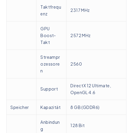
Taktfrequ
2317 MHz
enz
GPU
Boost-
2572 MHz
Takt
Streampr
ozessore
2560
n
DirectX 12 Ultimate,
Support
OpenGL 4.6
Speicher
Kapazität
8 GB (GDDR6)
Anbindun
128 Bit
g