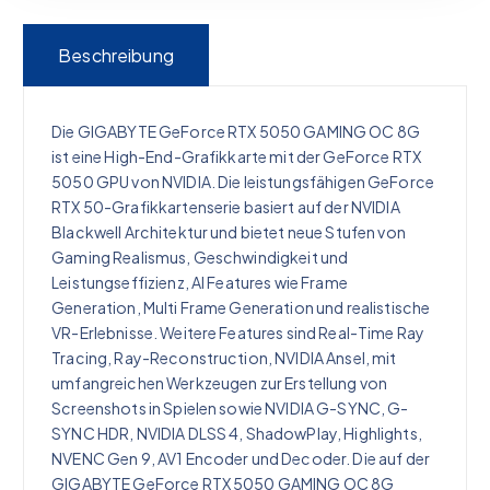
Beschreibung
Die GIGABYTE GeForce RTX 5050 GAMING OC 8G
ist eine High-End-Grafikkarte mit der GeForce RTX
5050 GPU von NVIDIA. Die leistungsfähigen GeForce
RTX 50-Grafikkartenserie basiert auf der NVIDIA
Blackwell Architektur und bietet neue Stufen von
Gaming Realismus, Geschwindigkeit und
Leistungseffizienz, AI Features wie Frame
Generation, Multi Frame Generation und realistische
VR-Erlebnisse. Weitere Features sind Real-Time Ray
Tracing, Ray-Reconstruction, NVIDIA Ansel, mit
umfangreichen Werkzeugen zur Erstellung von
Screenshots in Spielen sowie NVIDIA G-SYNC, G-
SYNC HDR, NVIDIA DLSS 4, ShadowPlay, Highlights,
NVENC Gen 9, AV1 Encoder und Decoder. Die auf der
GIGABYTE GeForce RTX 5050 GAMING OC 8G