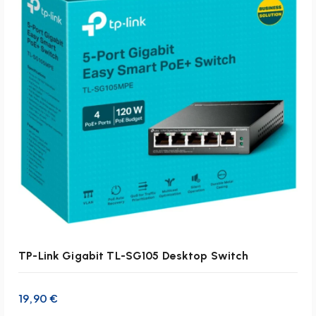
s
e
s
P
r
o
d
u
k
t
w
e
i
s
t
m
TP-Link Gigabit TL-SG105 Desktop Switch
e
h
19,90
€
r