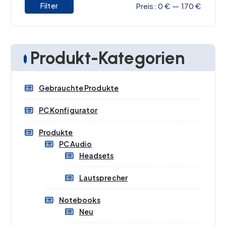
M
M
Filter
Preis:
0 €
—
170 €
i
a
Weiterlesen
n
x
.
.
Produkt-Kategorien
P
P
r
r
Gebrauchte Produkte
e
e
i
i
PC Konfigurator
s
s
Produkte
PC Audio
Headsets
Lautsprecher
Notebooks
Neu