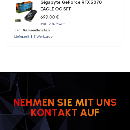
Gigabyte GeForce RTX 5070
EAGLE OC SFF
699,00
€
Inkl. 19 % MwSt.
Zzgl.
Versandkosten
Lieferzeit:
1-3 Werktage
N
E
H
M
E
N
S
I
E
M
I
T
U
N
S
K
O
N
T
A
K
T
A
U
F