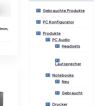
e
e
Gebrauchte Produkte
i
i
s
s
PC Konfigurator
60mm,
Produkte
PC Audio
Headsets
n
ge
Lautsprecher
B
Notebooks
Neu
Gebraucht
Drucker