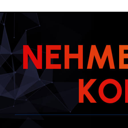
N
E
H
M
K
O