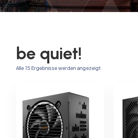
be quiet!
N
Alle 15 Ergebnisse werden angezeigt
a
c
h
P
r
e
i
s