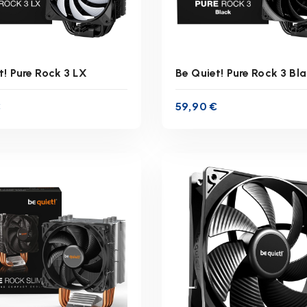
t! Pure Rock 3 LX
Be Quiet! Pure Rock 3 Bl
€
59,90
€
inkl. 19 % MwSt.
inkl. 19 % MwSt.
zgl.
Versandkosten
zzgl.
Versandkoste
ferzeit:
1-3 Werktage
Lieferzeit:
1-3 Werkta
IN DEN WARENKORB
IN DEN WARENKOR