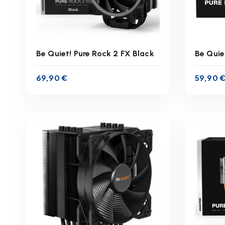
Be Quiet! Pure Rock 2 FX Black
Be Quie
69,90
€
59,90
inkl. 19 % MwSt.
zzgl.
Versandkosten
z
Lieferzeit:
1-3 Werktage
Lie
IN DEN WARENKORB