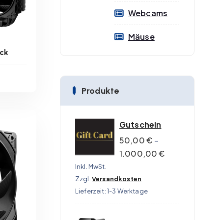
Webcams
Mäuse
ack
Produkte
n
ge
Gutschein
50,00
€
–
B
1.000,00
€
Inkl. MwSt.
Zzgl.
Versandkosten
Lieferzeit:
1-3 Werktage