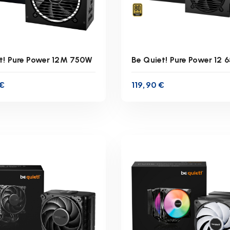
t! Pure Power 12M 750W
Be Quiet! Pure Power 12
€
119,90
€
inkl. 19 % MwSt.
zgl.
Versandkosten
inkl. 19 % MwSt.
ferzeit:
1-3 Werktage
Lieferzeit:
1-3 Werkta
IN DEN WARENKORB
IN DEN WARENKORB