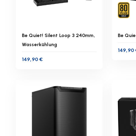
n
d
Be Quiet! Silent Loop 3 240mm,
Be Quie
Wasserkühlung
149,90
inkl. 19 % MwSt.
149,90
€
zzgl.
Versandkosten
z
Lieferzeit:
1-3 Werktage
Lie
IN DEN WARENKORB