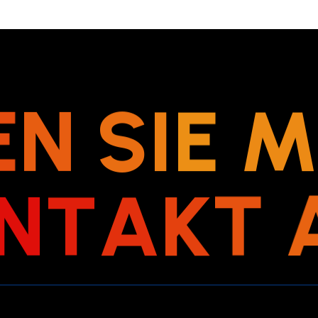
E
N
S
I
E
N
T
A
K
T