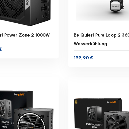
t! Power Zone 2 1000W
Be Quiet! Pure Loop 2 3
Wasserkühlung
€
inkl. 19 % MwSt.
inkl. 19 % MwSt.
199,90
€
zgl.
Versandkosten
zzgl.
Versandkoste
ferzeit:
1-3 Werktage
Lieferzeit:
1-3 Werkta
IN DEN WARENKORB
IN DEN WARENKOR