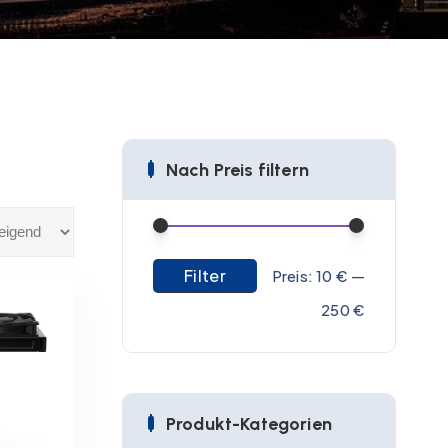
Nach Preis filtern
Filter
M
M
Preis:
10 €
—
i
a
250 €
n
x
.
.
P
P
Produkt-Kategorien
r
r