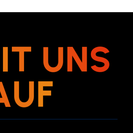
M
I
T
U
N
S
A
U
F