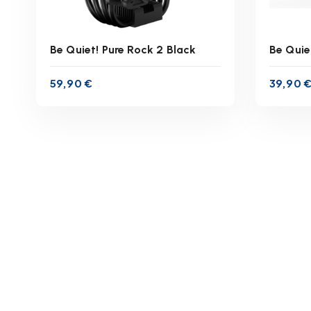
Be Quiet! Pure Rock 2 Black
Be Quie
59,90
€
39,90
inkl. 19 % MwSt.
zzgl.
Versandkosten
z
Lieferzeit:
1-3 Werktage
Lie
IN DEN WARENKORB