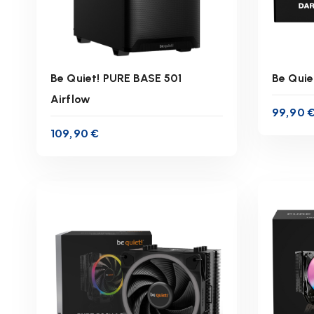
Be Quiet! PURE BASE 501
Be Quie
Airflow
99,90
inkl. 19 % MwSt.
109,90
€
zzgl.
Versandkosten
z
Lieferzeit:
1-3 Werktage
Lie
IN DEN WARENKORB