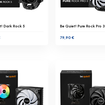
t! Dark Rock 5
Be Quiet! Pure Rock Pro 
€
79,90
€
inkl. 19 % MwSt.
inkl. 19 % MwSt.
zgl.
Versandkosten
zzgl.
Versandkoste
ferzeit:
1-3 Werktage
Lieferzeit:
1-3 Werkta
IN DEN WARENKORB
IN DEN WARENKOR