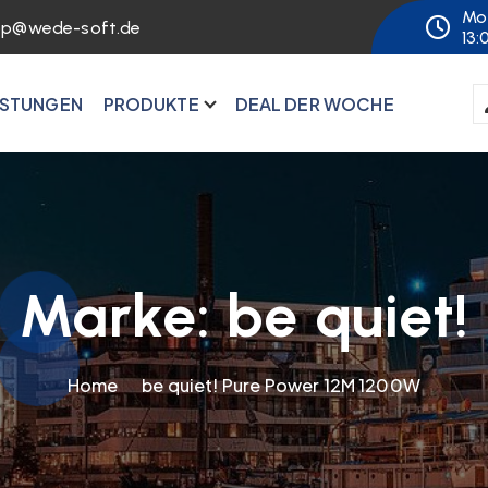
Mo 
op@wede-soft.de
13:
ISTUNGEN
PRODUKTE
DEAL DER WOCHE
Marke:
be quiet!
Home
be quiet! Pure Power 12M 1200W