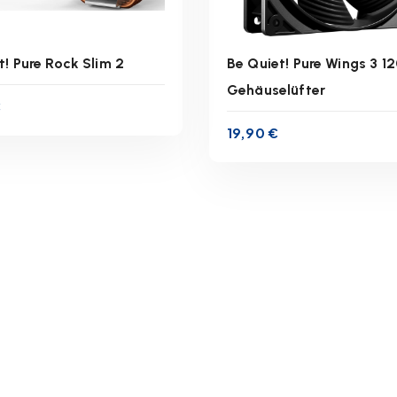
t! Pure Rock Slim 2
Be Quiet! Pure Wings 3 
Gehäuselüfter
€
inkl. 19 % MwSt.
inkl. 19 % MwSt.
19,90
€
zgl.
Versandkosten
zzgl.
Versandkoste
ferzeit:
1-3 Werktage
Lieferzeit:
1-3 Werkta
IN DEN WARENKORB
IN DEN WARENKOR