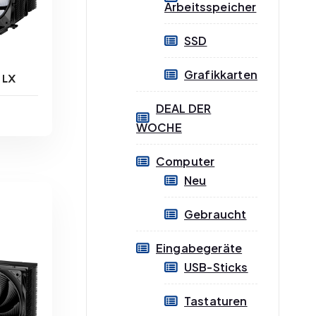
Arbeitsspeicher
SSD
Grafikkarten
3 LX
DEAL DER
WOCHE
n
Computer
ge
Neu
Gebraucht
B
Eingabegeräte
USB-Sticks
Tastaturen