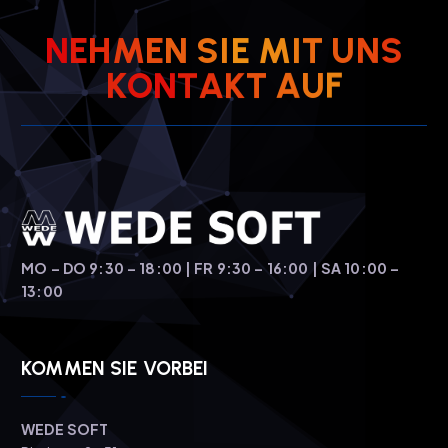
N
E
H
M
E
N
S
I
E
M
I
T
U
N
S
K
O
N
T
A
K
T
A
U
F
MO – DO 9:30 – 18:00 | FR 9:30 – 16:00 | SA 10:00 –
13:00
KOMMEN SIE VORBEI
WEDE SOFT