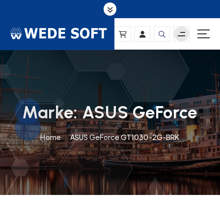
S
k
i
p
t
o
c
o
n
Marke:
ASUS GeForce
t
e
n
Home
ASUS GeForce GT1030-2G-BRK
t