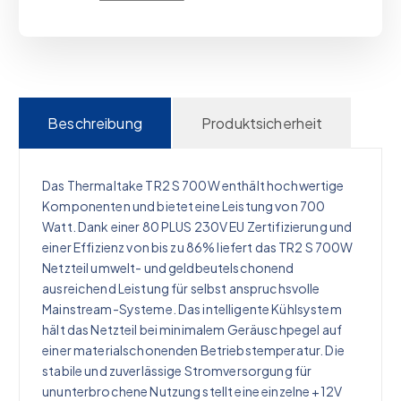
Beschreibung
Produktsicherheit
Das Thermaltake TR2 S 700W enthält hochwertige
Komponenten und bietet eine Leistung von 700
Watt. Dank einer 80 PLUS 230V EU Zertifizierung und
einer Effizienz von bis zu 86% liefert das TR2 S 700W
Netzteil umwelt- und geldbeutelschonend
ausreichend Leistung für selbst anspruchsvolle
Mainstream-Systeme. Das intelligente Kühlsystem
hält das Netzteil bei minimalem Geräuschpegel auf
einer materialschonenden Betriebstemperatur. Die
stabile und zuverlässige Stromversorgung für
ununterbrochene Nutzung stellt eine einzelne +12V