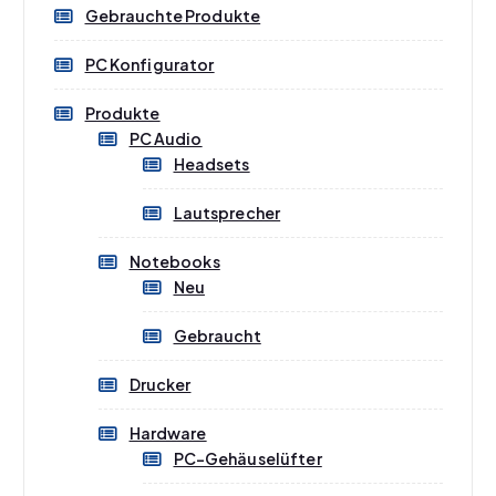
zzgl.
Versandkosten
Gebrauchte Produkte
Lieferzeit:
1-3 Werktage
PC Konfigurator
IN DEN WARENKORB
Produkte
PC Audio
Headsets
Lautsprecher
Notebooks
Neu
Gebraucht
Drucker
Hardware
PC-Gehäuselüfter