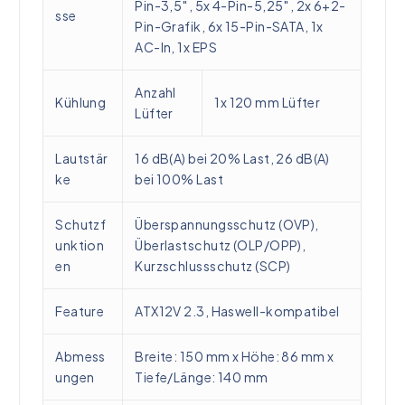
Pin-3,5″, 5x 4-Pin-5,25″, 2x 6+2-
sse
Pin-Grafik, 6x 15-Pin-SATA, 1x
AC-In, 1x EPS
Anzahl
Kühlung
1x 120 mm Lüfter
Lüfter
Lautstär
16 dB(A) bei 20% Last, 26 dB(A)
ke
bei 100% Last
Schutzf
Überspannungsschutz (OVP),
unktion
Überlastschutz (OLP/OPP),
en
Kurzschlussschutz (SCP)
Feature
ATX12V 2.3, Haswell-kompatibel
Abmess
Breite: 150 mm x Höhe: 86 mm x
ungen
Tiefe/Länge: 140 mm