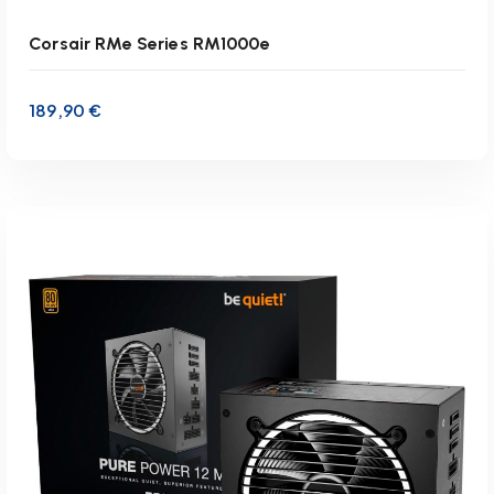
Corsair RMe Series RM1000e
189,90
€
inkl. 19 % MwSt.
zzgl.
Versandkosten
Lieferzeit:
1-3 Werktage
IN DEN WARENKORB