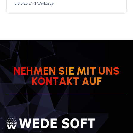
Lieferzeit:
1-3 Werktage
N
E
H
M
E
N
S
I
E
M
I
T
U
N
S
K
O
N
T
A
K
T
A
U
F