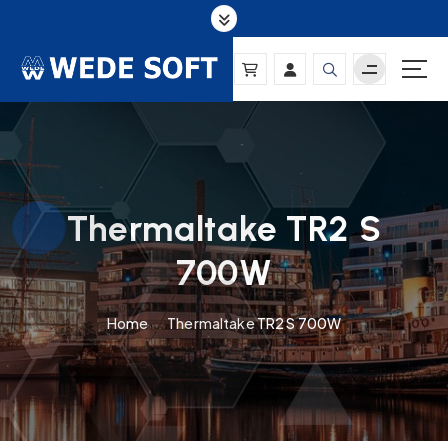
S
k
i
p
t
o
c
o
n
Thermaltake TR2 S
t
e
700W
n
t
Home
Thermaltake TR2 S 700W