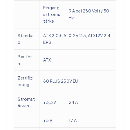
Eingang
9 A bei 230 Volt / 50
sstroms
Hz
tärke
Standar
ATX 2.03, ATX12V 2.3, ATX12V 2.4,
d
EPS
Baufor
ATX
m
Zertifizi
80 PLUS 230V EU
erung
Stromst
+3,3 V
24 A
ärken
+5 V
17 A