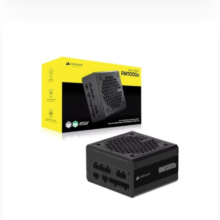
inkl. 19 % MwSt.
zzgl.
Versandkosten
Lieferzeit:
1-3 Werktage
IN DEN WARENKORB