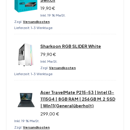
Switch
19,90
€
Inkl. 19 % MwSt.
Zzgl.
Versandkosten
Lieferzeit:
1-3 Werktage
Sharkoon RGB SLIDER White
79,90
€
Inkl. MwSt.
Zzgl.
Versandkosten
Lieferzeit:
1-3 Werktage
Acer TravelMate P215-53 | Intel I3-
1115G4 | 8GB RAM | 256GB M.2 SSD
| Win11(Generalüberholt)
299,00
€
Inkl. 19 % MwSt.
Zzgl.
Versandkosten