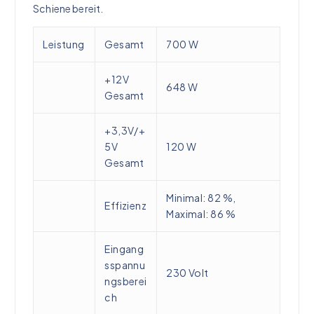
Schiene bereit.
Leistung
Gesamt
700 W
+12V
648 W
Gesamt
+3,3V/+
5V
120 W
Gesamt
Minimal: 82 %,
Effizienz
Maximal: 86 %
Eingang
sspannu
230 Volt
ngsberei
ch