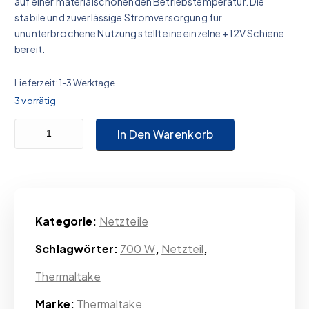
auf einer materialschonenden Betriebstemperatur. Die
stabile und zuverlässige Stromversorgung für
ununterbrochene Nutzung stellt eine einzelne +12V Schiene
bereit.
Lieferzeit:
1-3 Werktage
3 vorrätig
Thermaltake TR2 S 700W Menge
In Den Warenkorb
Kategorie:
Netzteile
Schlagwörter:
700 W
,
Netzteil
,
Thermaltake
Marke:
Thermaltake