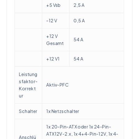
+5 Vsb
2,5 A
-12 V
0,5 A
+12 V
54 A
Gesamt
+12 V1
54 A
Leistung
sfaktor-
Aktiv-PFC
Korrekt
ur
Schalter
1x Netzschalter
1x 20-Pin-ATX oder 1x 24-Pin-
ATX12V-2.x, 1x 4+4-Pin-12V, 1x 4-
Anschlü