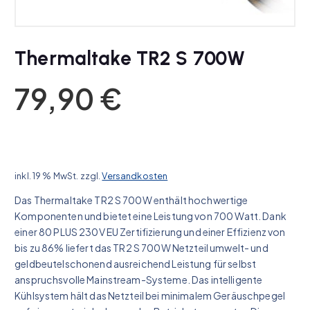
Thermaltake TR2 S 700W
79,90
€
inkl. 19 % MwSt.
zzgl.
Versandkosten
Das Thermaltake TR2 S 700W enthält hochwertige
Komponenten und bietet eine Leistung von 700 Watt. Dank
einer 80 PLUS 230V EU Zertifizierung und einer Effizienz von
bis zu 86% liefert das TR2 S 700W Netzteil umwelt- und
geldbeutelschonend ausreichend Leistung für selbst
anspruchsvolle Mainstream-Systeme. Das intelligente
Kühlsystem hält das Netzteil bei minimalem Geräuschpegel