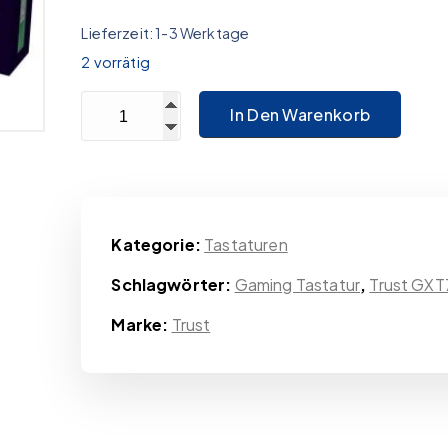
Lieferzeit:
1-3 Werktage
2 vorrätig
Trust GXT791 3-in-1 Bundle Menge
In Den Warenkorb
Kategorie:
Tastaturen
Schlagwörter:
Gaming Tastatur
,
Trust GXT
Marke:
Trust