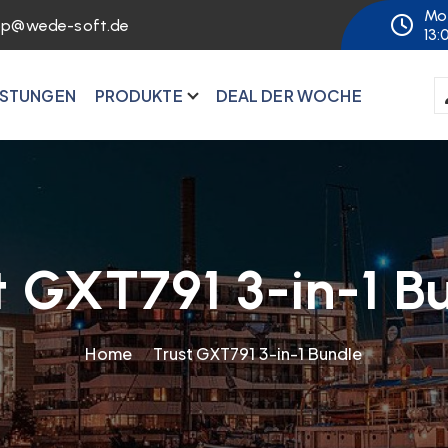
Mo 
op@wede-soft.de
13:
ISTUNGEN
PRODUKTE
DEAL DER WOCHE
t GXT791 3-in-1 B
Home
Trust GXT791 3-in-1 Bundle