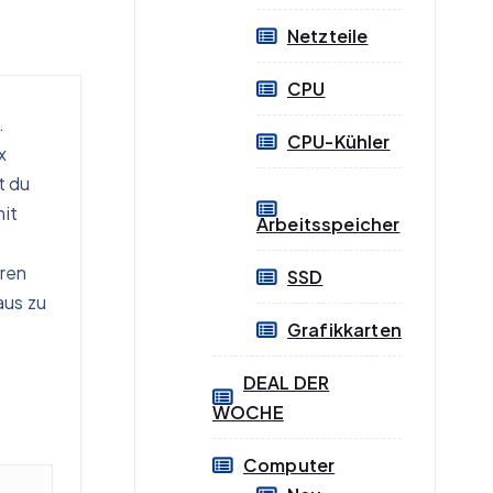
Netzteile
CPU
.
CPU-Kühler
x
t du
mit
Arbeitsspeicher
aren
SSD
aus zu
Grafikkarten
DEAL DER
WOCHE
Computer