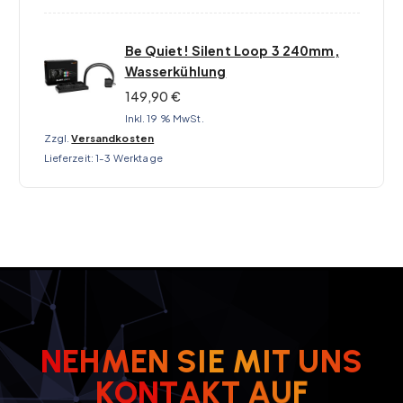
Be Quiet! Silent Loop 3 240mm,
Wasserkühlung
149,90
€
Inkl. 19 % MwSt.
Zzgl.
Versandkosten
Lieferzeit:
1-3 Werktage
N
E
H
M
E
N
S
I
E
M
I
T
U
N
S
F
K
O
N
T
A
U
K
T
A