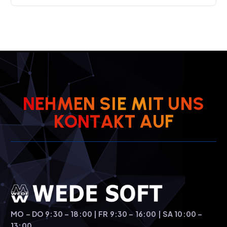
N
E
H
M
E
N
S
I
E
M
I
T
U
N
S
K
O
N
T
A
K
T
A
U
F
MO – DO 9:30 – 18:00 | FR 9:30 – 16:00 | SA 10:00 –
13:00