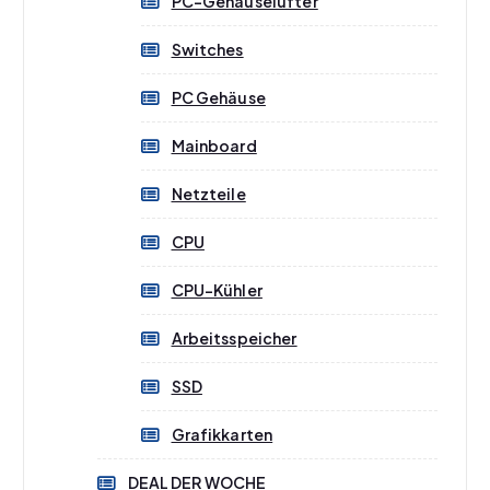
PC-Gehäuselüfter
Switches
PC Gehäuse
Mainboard
Netzteile
CPU
CPU-Kühler
Arbeitsspeicher
SSD
Grafikkarten
DEAL DER WOCHE