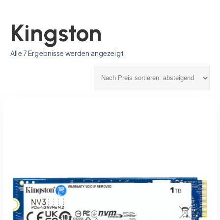
Kingston
N
Alle 7 Ergebnisse werden angezeigt
a
c
h
P
r
e
i
s
s
o
r
t
i
e