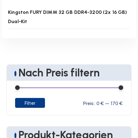
Kingston FURY DIMM 32 GB DDR4-3200 (2x 16 GB)
Dual-Kit
Nach Preis filtern
M
M
Filter
Preis:
0 €
—
170 €
i
a
Weiterlesen
n
x
.
.
Produkt-Kategorien
P
P