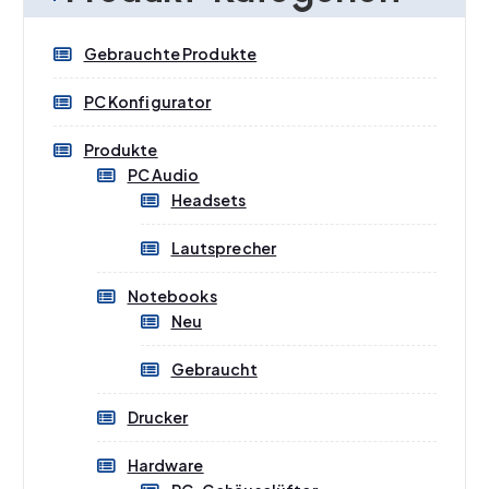
r
r
Gebrauchte Produkte
e
e
i
i
PC Konfigurator
s
s
Produkte
PC Audio
Headsets
Lautsprecher
Notebooks
Neu
Gebraucht
Drucker
Hardware