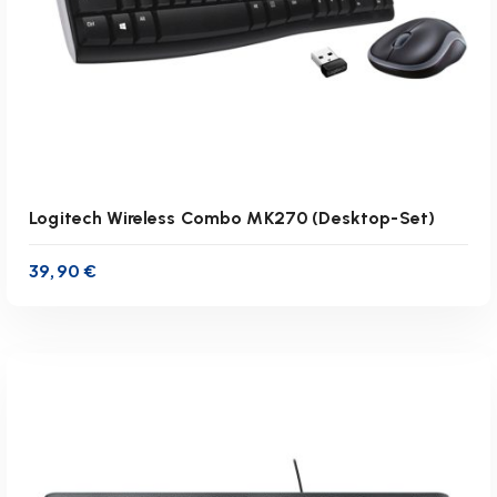
r
t
:
a
b
s
t
e
i
Logitech Wireless Combo MK270 (Desktop-Set)
g
e
39,90
€
n
d
inkl. 19 % MwSt.