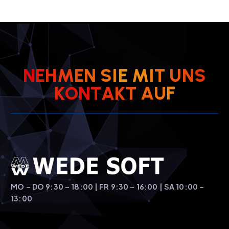
N
E
H
M
E
N
S
I
E
M
I
T
U
N
S
K
O
N
T
A
K
T
A
U
F
MO – DO 9:30 – 18:00 | FR 9:30 – 16:00 | SA 10:00 –
13:00