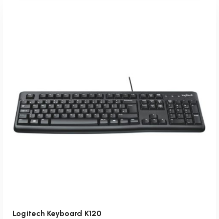
inkl. 19 % MwSt.
zzgl.
Versandkosten
Lieferzeit:
1-3 Werktage
IN DEN WARENKORB
Logitech Keyboard K120