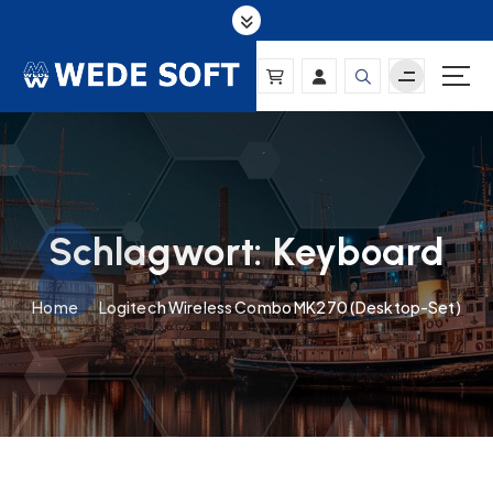
S
k
i
p
t
o
c
o
n
Schlagwort:
Keyboard
t
e
n
Home
Logitech Wireless Combo MK270 (Desktop-Set)
t