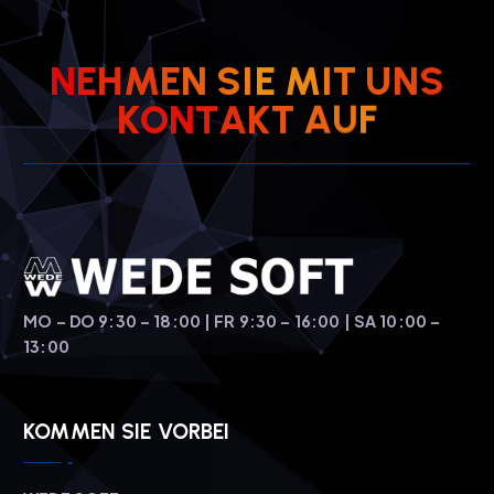
N
E
H
M
E
N
S
I
E
M
I
T
U
N
S
K
O
N
T
A
K
T
A
U
F
MO – DO 9:30 – 18:00 | FR 9:30 – 16:00 | SA 10:00 –
13:00
KOMMEN SIE VORBEI