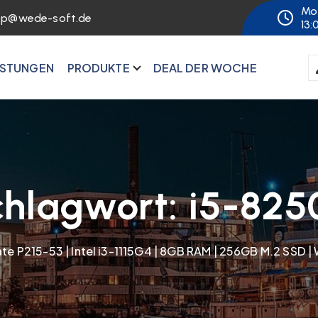
Mo 
op@wede-soft.de
13:
ISTUNGEN
PRODUKTE
DEAL DER WOCHE
chlagwort:
i5-825
te P215-53 | Intel i3-1115G4 | 8GB RAM | 256GB M.2 SSD |