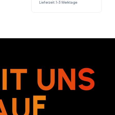
Lieferzeit:
1-3 Werktage
M
I
T
U
N
S
A
U
F