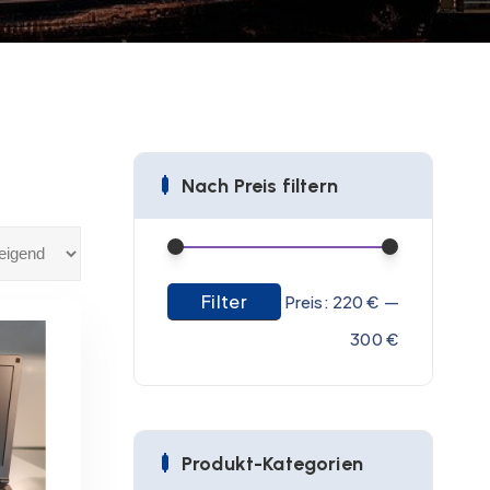
Nach Preis filtern
Filter
M
M
Preis:
220 €
—
i
a
300 €
n
x
.
.
P
P
Produkt-Kategorien
r
r