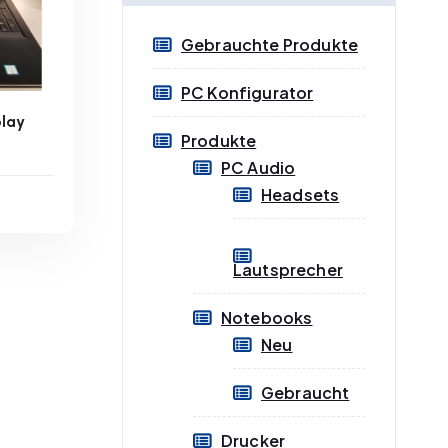
e
e
Gebrauchte Produkte
i
i
s
s
PC Konfigurator
play
Produkte
PC Audio
Headsets
n
ge
Lautsprecher
B
Notebooks
Neu
Gebraucht
Drucker