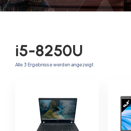
i5-8250U
N
Alle 3 Ergebnisse werden angezeigt
a
c
h
P
r
e
i
s