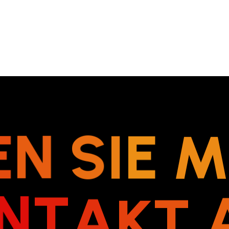
E
N
S
I
E
N
T
A
K
T