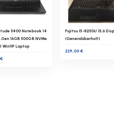
titude 5400 Notebook 14
Fujitsu I5-8250U 15,6 Dis
 8.Gen 16GB 500GB NVMe
(Generalüberholt)
 Win11P Laptop
inkl. 19 % MwSt.
inkl. 19 % MwSt.
229,00
€
0
€
zgl.
Versandkosten
zzgl.
Versandkoste
ferzeit:
1-3 Werktage
Lieferzeit:
1-3 Werkta
IN DEN WARENKORB
IN DEN WARENKOR