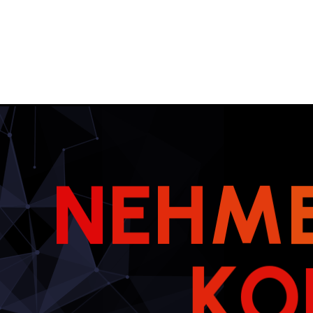
N
E
H
M
K
O