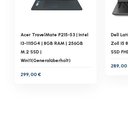
s
o
r
t
Acer TravelMate P215-53 | Intel
Dell La
i
e
I3-1115G4 | 8GB RAM | 256GB
Zoll I5
r
M.2 SSD |
SSD FHD
inkl. 19 % MwSt.
t
Win11(Generalüberholt)
289,0
:
zzgl.
Versandkosten
z
a
299,00
€
Lieferzeit:
1-3 Werktage
Lie
b
s
IN DEN WARENKORB
t
e
i
g
e