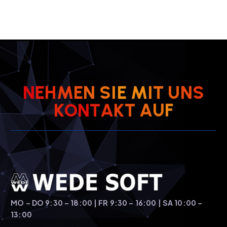
N
E
H
M
E
N
S
I
E
M
I
T
U
N
S
F
K
O
N
T
A
K
U
T
A
MO – DO 9:30 – 18:00 | FR 9:30 – 16:00 | SA 10:00 –
13:00