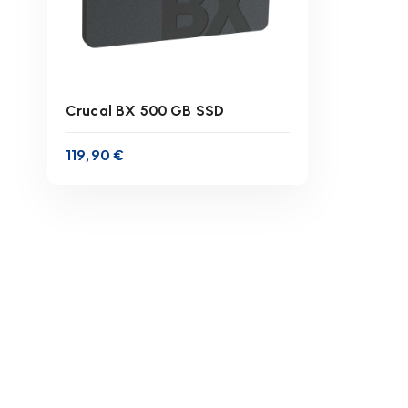
Crucal BX 500 GB SSD
119,90
€
inkl. 19 % MwSt.
zzgl.
Versandkosten
Lieferzeit:
1-3 Werktage
IN DEN WARENKORB