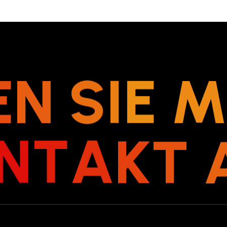
E
N
S
I
E
N
T
A
K
T