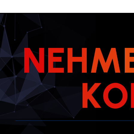
N
E
H
M
K
O