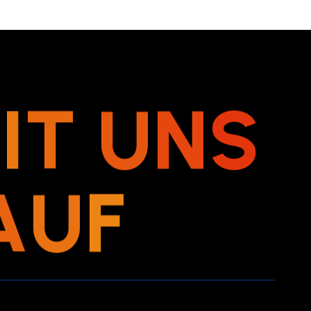
M
I
T
U
N
S
A
U
F