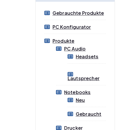
e
e
Gebrauchte Produkte
i
i
s
s
PC Konfigurator
Produkte
PC Audio
Headsets
Lautsprecher
Notebooks
Neu
Gebraucht
Drucker