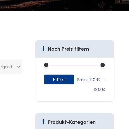
Nach Preis filtern
Filter
M
M
Preis:
110 €
—
i
a
120 €
n
x
.
.
P
P
Produkt-Kategorien
r
r