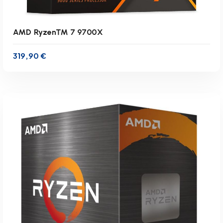
AMD Ryzen™ 7 9700X
319,90
€
inkl. 19 % MwSt.
zzgl.
Versandkosten
Lieferzeit:
1-3 Werktage
IN DEN WARENKORB