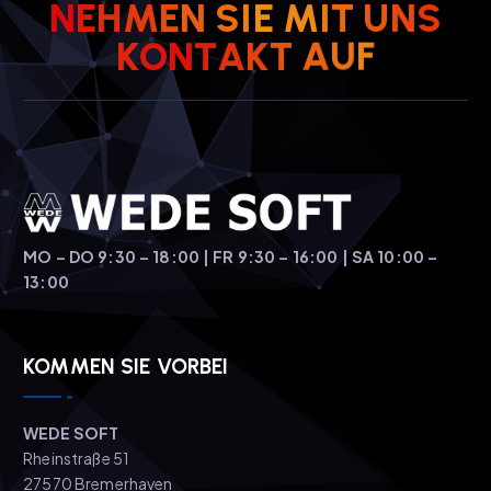
N
E
H
M
E
N
S
I
E
M
I
T
U
N
S
K
O
N
T
A
K
T
A
U
F
MO – DO 9:30 – 18:00 | FR 9:30 – 16:00 | SA 10:00 –
13:00
KOMMEN SIE VORBEI
WEDE SOFT
Rheinstraße 51
27570 Bremerhaven