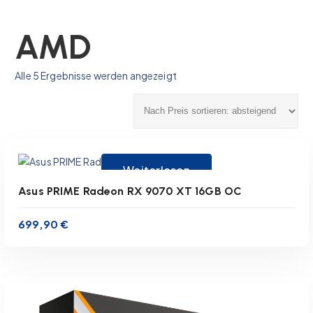
AMD
N
Alle 5 Ergebnisse werden angezeigt
a
inkl. 19 % MwSt.
c
zzgl.
Versandkosten
h
Lieferzeit:
1-3 Werktage
P
r
Weiterlesen
e
i
Asus PRIME Radeon RX 9070 XT 16GB OC
s
s
699,90
€
o
r
t
i
e