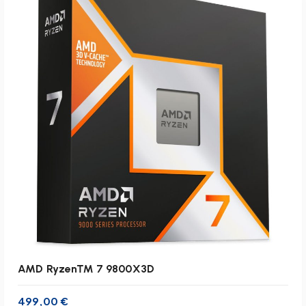
r
t
:
a
b
s
t
e
i
g
e
n
d
AMD Ryzen™ 7 9800X3D
499,00
€