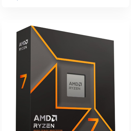
inkl. 19 % MwSt.
zzgl.
Versandkosten
Lieferzeit:
1-3 Werktage
IN DEN WARENKORB