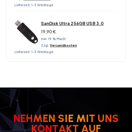
Lieferzeit:
1-3 Werktage
SanDisk Ultra 256GB USB 3.0
19,90
€
Inkl. 19 % MwSt.
Zzgl.
Versandkosten
Lieferzeit:
1-3 Werktage
N
E
H
M
E
N
S
I
E
M
I
T
U
N
S
K
O
N
T
A
F
K
T
U
A