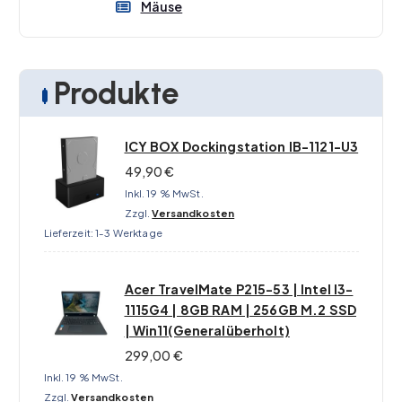
Mäuse
Produkte
ICY BOX Dockingstation IB-1121-U3
49,90
€
Inkl. 19 % MwSt.
Zzgl.
Versandkosten
Lieferzeit:
1-3 Werktage
Acer TravelMate P215-53 | Intel I3-
1115G4 | 8GB RAM | 256GB M.2 SSD
| Win11(Generalüberholt)
299,00
€
Inkl. 19 % MwSt.
Zzgl.
Versandkosten