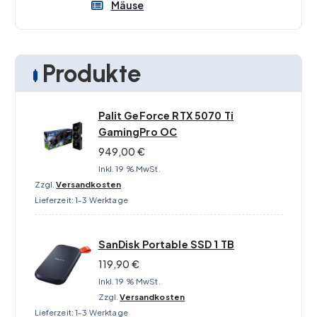
Mäuse
u
f
d
e
Produkte
r
P
r
Palit GeForce RTX 5070 Ti
o
GamingPro OC
d
949,00
€
u
k
Inkl. 19 % MwSt.
t
Zzgl.
Versandkosten
Lieferzeit:
1-3 Werktage
s
e
i
SanDisk Portable SSD 1 TB
t
119,90
€
e
Inkl. 19 % MwSt.
g
Zzgl.
Versandkosten
e
Lieferzeit:
1-3 Werktage
w