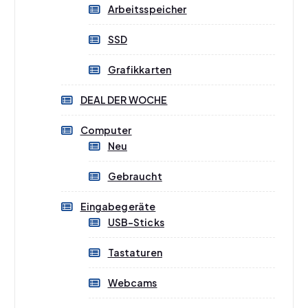
Arbeitsspeicher
.
D
SSD
i
e
Grafikkarten
O
p
DEAL DER WOCHE
t
i
Computer
o
Neu
n
e
Gebraucht
n
k
Eingabegeräte
ö
USB-Sticks
n
n
Tastaturen
e
n
Webcams
a