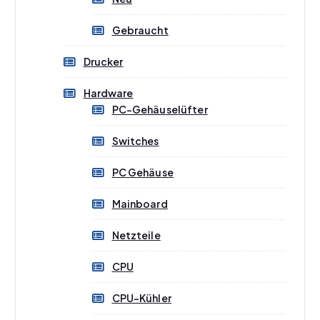
t
m
Gebraucht
e
h
Drucker
r
e
Hardware
r
PC-Gehäuselüfter
e
V
Switches
a
r
PC Gehäuse
i
a
Mainboard
n
Netzteile
t
e
CPU
n
a
CPU-Kühler
u
f