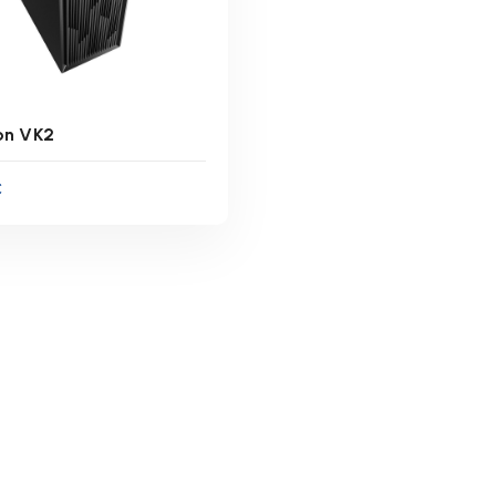
on VK2
€
inkl. 19 % MwSt.
zgl.
Versandkosten
ferzeit:
1-3 Werktage
IN DEN WARENKORB