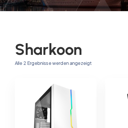
Sharkoon
N
Alle 2 Ergebnisse werden angezeigt
a
c
h
P
r
e
i
s