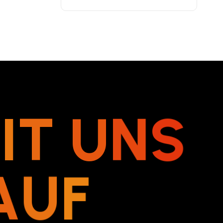
M
I
T
U
N
S
A
U
F