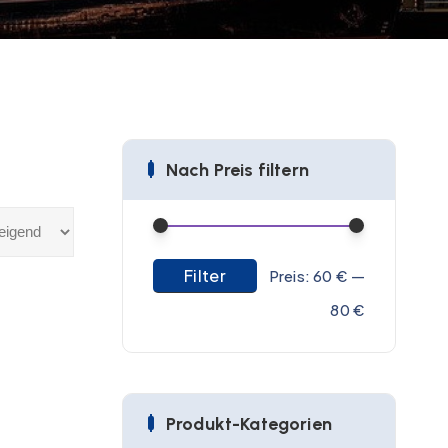
Nach Preis filtern
Filter
M
M
Preis:
60 €
—
i
a
80 €
n
x
.
.
P
P
Produkt-Kategorien
r
r