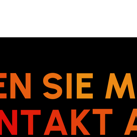
E
N
S
I
E
N
T
A
K
T