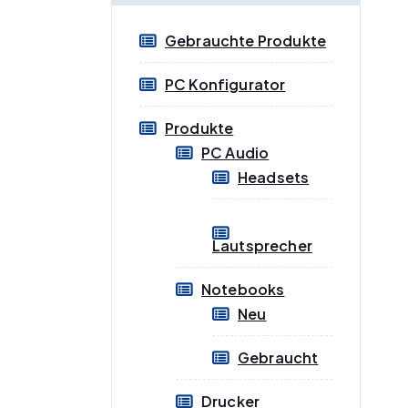
e
e
Gebrauchte Produkte
i
i
s
s
PC Konfigurator
Produkte
PC Audio
Headsets
Lautsprecher
Notebooks
Neu
Gebraucht
Drucker