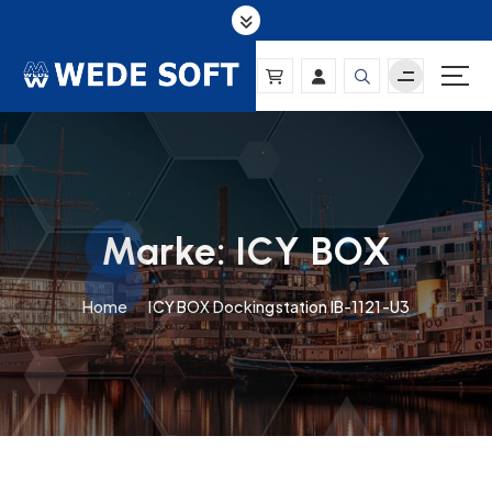
S
k
i
p
t
o
c
o
n
Marke:
ICY BOX
t
e
n
Home
ICY BOX Dockingstation IB-1121-U3
t