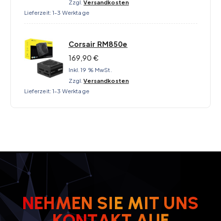
Zzgl.
Versandkosten
Lieferzeit:
1-3 Werktage
Corsair RM850e
169,90
€
Inkl. 19 % MwSt.
Zzgl.
Versandkosten
Lieferzeit:
1-3 Werktage
N
E
H
M
E
N
S
I
E
M
I
T
U
N
S
K
O
N
T
A
K
T
F
A
U