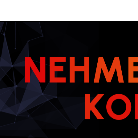
N
E
H
M
K
O