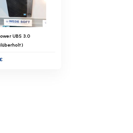
ower UBS 3.0
lüberholt)
inkl. 19 % MwSt.
€
zgl.
Versandkosten
ferzeit:
1-3 Werktage
IN DEN WARENKORB