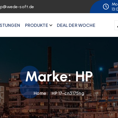
Mo 
op@wede-soft.de
13:
ISTUNGEN
PRODUKTE
DEAL DER WOCHE
Marke:
HP
Home
HP 17-cn3175ng