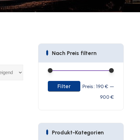
Nach Preis filtern
Filter
M
M
Preis:
190 €
—
i
a
900 €
n
x
.
.
P
P
Produkt-Kategorien
r
r