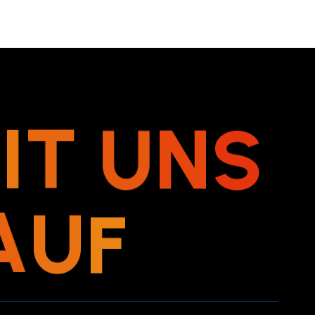
M
I
T
U
N
S
A
U
F