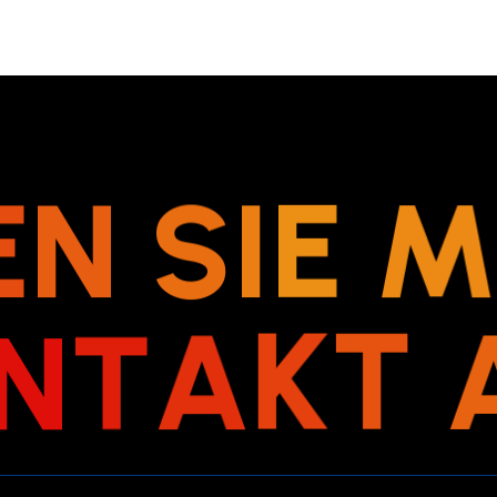
E
N
S
I
E
N
T
A
K
T