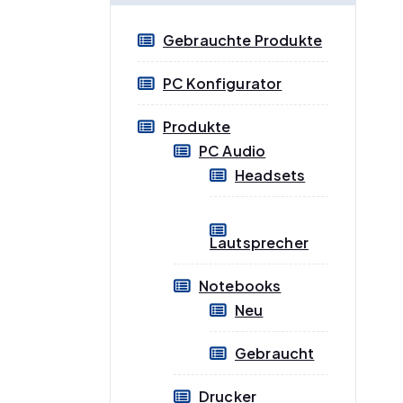
e
e
Gebrauchte Produkte
i
i
s
s
PC Konfigurator
Produkte
PC Audio
Headsets
Lautsprecher
Notebooks
Neu
Gebraucht
Drucker