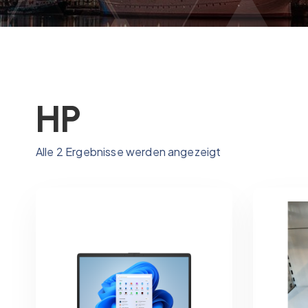
HP
N
Alle 2 Ergebnisse werden angezeigt
a
c
h
P
r
e
i
s